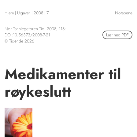
NETTBUTIKK
Hjem
|
Utgaver
|
2008
|
7
Notabene
HENVISNINGER
CONTENT IN ENGLISH
KURSKALENDER
Nor Tannlegeforen Tid. 2008; 118:
Scientific articles
STILLINGER
DOI:10.56373/2008-7-21
Last ned PDF
Publication and media
© Tidende 2026
KJØP & SALG
plan
The editorial board
ANNONSERING
About us
FOR FORFATTERE
Medikamenter til
røykeslutt