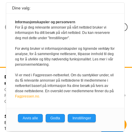
Dine valg:
Informasjonskapsler og personvern
Neste artikkel
For å gi deg relevante annonser på vårt nettsted bruker vi
informasjon fra ditt besøk på vårt nettsted. Du kan reservere
deg mot dette under "Innstillinger".
For øvrig bruker vi informasjonskapsler og lignende verktøy for
analyse, for å sammenligne nettlesere, tilpasse innhold til deg
og for å utvikle og tilby nødvendig funksjonalitet. Les mer i vår
personvernerklæring.
Vi er med i Fagpressen-nettverket. Om du samtykker under, vil
Den norske
Kontakt oss
du få relevante annonser på nettstedene til medlemmene i
tannlegeforenings Tidende
Tlf:
22 54 74 00
nettverket basert på informasjon fra dine besøk på tvers av
E-post:
Christiania Torv 5, 0158 Oslo
disse nettstedene. En oversikt over medlemmene finner du på
tidende@tannlegeforeningen.no
Postboks 2073 Vika, 0125
Fagpressen.no.
OSLO
Sjefredaktør
Avvis alle
Godta
Innstillinger
Ellen Beate Dyvi
Tidende redigeres etter