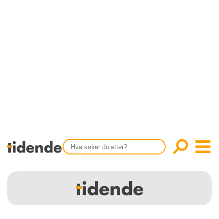
SISTE UTGAVE
KONTAKT
Tidligere utgaver
OM OSS
Årsindekser