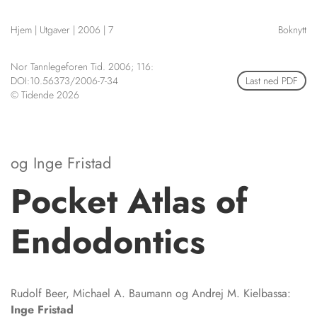
NETTBUTIKK
Hjem
|
Utgaver
|
2006
|
7
Boknytt
HENVISNINGER
CONTENT IN ENGLISH
KURSKALENDER
Nor Tannlegeforen Tid. 2006; 116:
Scientific articles
STILLINGER
DOI:10.56373/2006-7-34
Last ned PDF
Publication and media
© Tidende 2026
KJØP & SALG
plan
The editorial board
ANNONSERING
About us
FOR FORFATTERE
og
Inge Fristad
Pocket Atlas of
Endodontics
Rudolf Beer, Michael A. Baumann og Andrej M. Kielbassa:
Inge
Fristad