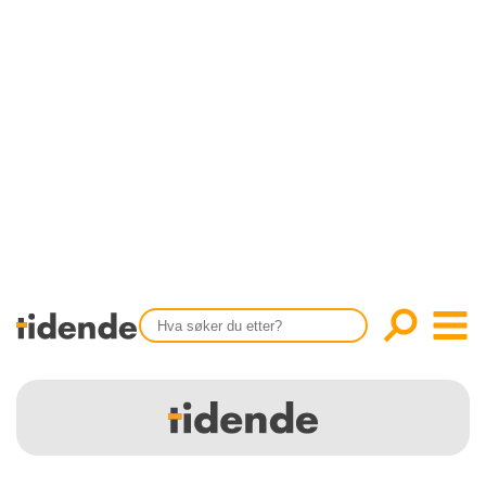
SISTE UTGAVE
KONTAKT
Tidligere utgaver
OM OSS
Årsindekser