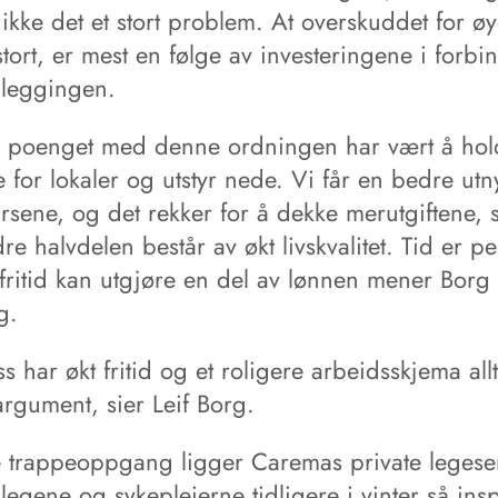
ikke det et stort problem. At overskuddet for øy
stort, er mest en følge av investeringene i forbi
leggingen.
 poenget med denne ordningen har vært å hol
e for lokaler og utstyr nede. Vi får en bedre utny
rsene, og det rekker for å dekke merutgiftene, 
e halvdelen består av økt livskvalitet. Tid er p
fritid kan utgjøre en del av lønnen mener Borg
g.
s har økt fritid og et roligere arbeidsskjema all
 argument, sier Leif Borg.
 trappeoppgang ligger Caremas private legesen
legene og sykepleierne tidligere i vinter så insp