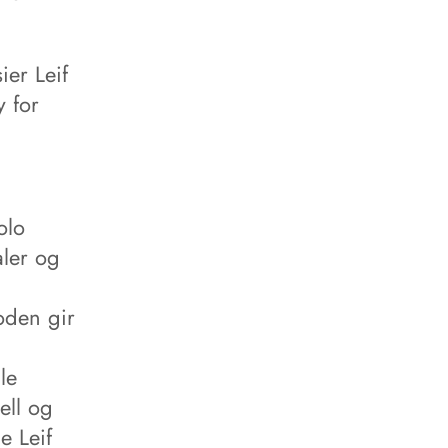
ier Leif
y for
olo
ler og
oden gir
le
ell og
e Leif