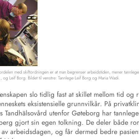
fordelen med skiftordningen er at man begrenser arbeidstiden, mener tannlege
., og Leif Borg. Bildet til venstre: Tannlege Leif Borg og Maria Wadi.
enskapen slo tidlig fast at skillet mellom tid og 
nneskets eksistensielle grunnvilkår. På privatkli
s Tandhälsovård utenfor Gøteborg har tannleg
berg gjort sin egen tolkning. De deler både ro
s av arbeidsdagen, og får dermed bedre pasien