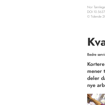
Nor Tannlege
DOI:10.5637
© Tidende 
Kva
Bedre serv
Kortere
mener t
deler d
nye arb