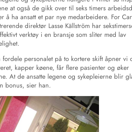
ne at også de gikk over til seks timers arbeidsd
tter å ha ansatt et par nye medarbeidere. For C
trerende direktør Lasse Källström har sekstimer
 effektivt verktøy i en bransje som sliter med lav
elighet.
fordele personalet på to kortere skift åpner vi
eret, kapper køene, får flere pasienter og øker
ne. At de ansatte legene og sykepleierne blir gl
en bonus, sier han.