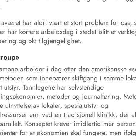
.
aværet har aldri vært et stort problem for oss, s
r har kortere arbeidsdag i stedet blitt et verktø
isering og økt tilgjengelighet.
group»
eamene arbeider i dag etter den amerikanske «s
metoden som innebærer skiftgang i samme loka
 utstyr. Tannlegene har selvstendige
ingsøkonomier, metoder og journalføring. Met
 utnyttelse av lokaler, spesialutstyr og
ressurser enn ved en tradisjonell klinikk, der al
arallelt. Konseptet krever imidlertid mer person
sienter for at økonomien skal fungere, men ifølg