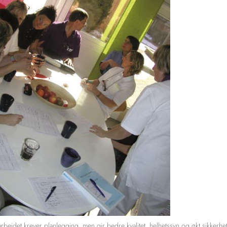
arbeidet krever planlegging, men gir bedre kvalitet, helhetssyn og økt sikkerhet