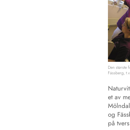
Den største 
Fässberg, t.v
Naturvit
et av me
Mölndal
og Fäss
på tver