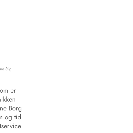
ne Stig
rom er
nikken
ene Borg
m og tid
tservice