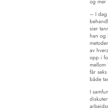
og mer f
– I dag 
behandli
sier tan
han og k
metoder
av hver
opp i f
mellom 7
får seks
både ta
I samfu
diskuter
arbeids