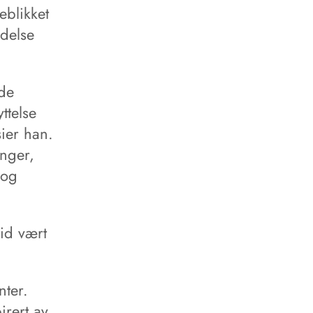
eblikket
ndelse
de
ttelse
sier han.
enger,
 og
tid vært
ter.
irert av