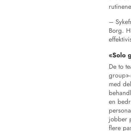
rutinene
– Sykefr
Borg. He
effektiv
«Solo 
De to t
group»-
med delt
behandl
en bedre
personal
jobber p
flere pa