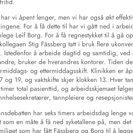
ritid.
har vi åpent lenger, men vi har også økt effektiv
ngene. For å få dette til har vi gått ned i arbeid
nlege Leif Borg. For å få regnestykket til å gå o
ollegaen Stig Fässberg tatt i bruk flere ukonve
. Istedenfor å arbeide dagtid og samtidig, ved
andre, bruker de hverandres kontorer. Tiden de
ormiddags- og ettermiddagsskift. Klinikken er å
 og 19, og vaktskifte skjer klokken 13. Hver ta
 timer total pasienttid, og arbeidsskjemaet følge
nnhelsesekretærer, tannpleiere og resepsjoniste
nnsdebatten har seks timers arbeidsdag lenge v
t som en måte å få ned syketallene på, men det 
miljøet som har fått Fässberg og Borg til å leg