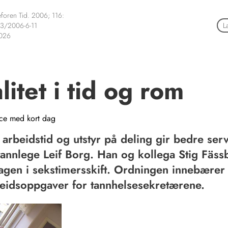
foren Tid. 2006; 116:
3/2006-6-11
L
2026
litet i tid og rom
ice med kort dag
 arbeidstid og utstyr på deling gir bedre serv
annlege Leif Borg. Han og kollega Stig Fäss
agen i sekstimersskift. Ordningen innebærer
eidsoppgaver for tannhelsesekretærene.