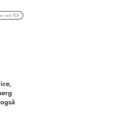
ast ned PDF
ice,
berg
 også