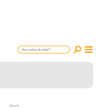
CONTENT IN ENGLISH
Scientific articles
Publication and media plan
The editorial board
About us
Aktuelt