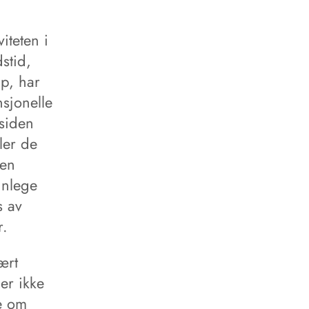
iteten i
stid,
pp, har
nsjonelle
 siden
ler de
pen
nnlege
s av
r.
ært
er ikke
ge om