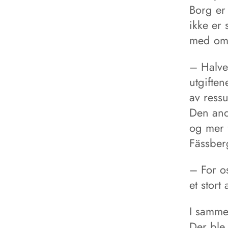
Borg er 
ikke er 
med om
– Halve
utgiften
av ressu
Den andr
og mer 
Fässber
– For os
et stort
I samme
Der ble 