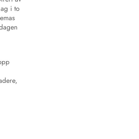
ag i to
aremas
sdagen
 opp
adere,