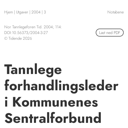
NETTBUTIKK
Hjem
|
Utgaver
|
2004
|
3
Notabene
HENVISNINGER
CONTENT IN ENGLISH
KURSKALENDER
Nor Tannlegeforen Tid. 2004; 114:
Scientific articles
STILLINGER
DOI:10.56373/2004-3-27
Last ned PDF
Publication and media
© Tidende 2026
KJØP & SALG
plan
The editorial board
ANNONSERING
About us
FOR FORFATTERE
Tannlege
forhandlingsleder
i Kommunenes
Sentralforbund