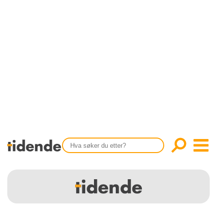
SISTE UTGAVE
KONTAKT
Tidligere utgaver
OM OSS
Årsindekser