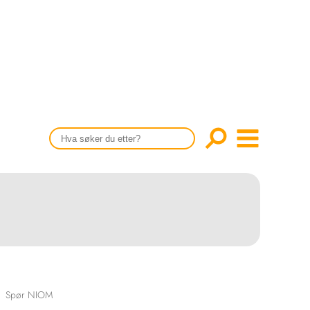
CONTENT IN ENGLISH
Scientific articles
Publication and media plan
The editorial board
About us
Spør NIOM