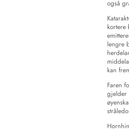
også gr
Katarakt
kortere
emitter
lengre 
herdelam
middela
kan fre
Faren fo
gjelder 
øyenskad
stråledo
Hornhin