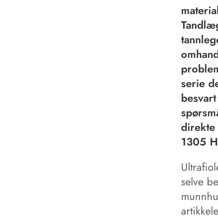
materia
Tandlæg
tannleg
omhandl
problem
serie d
besvart
spørsmå
direkte
1305 H
Ultrafio
selve b
munnhul
artikke