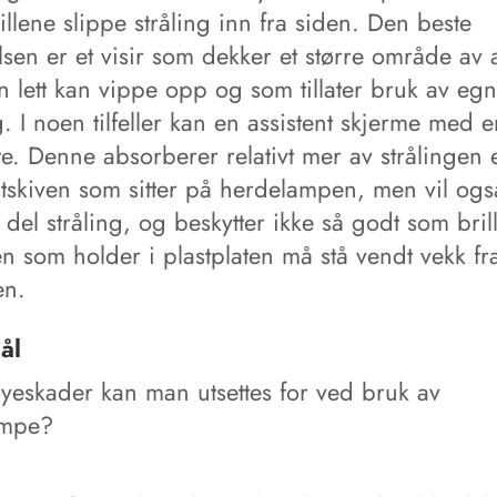
illene slippe stråling inn fra siden. Den beste
lsen er et visir som dekker et større område av a
lett kan vippe opp og som tillater bruk av egne
. I noen tilfeller kan en assistent skjerme med e
te. Denne absorberer relativt mer av strålingen
astskiven som sitter på herdelampen, men vil ogs
 del stråling, og beskytter ikke så godt som brill
en som holder i plastplaten må stå vendt vekk fr
en.
ål
øyeskader kan man utsettes for ved bruk av
ampe?