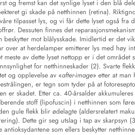
rst og fremst kan det synlige lyset i den blå del
kteret gi skade på netthinnen (retina). Riktign
åre tilpasset lys, og vi får dette lyset også fra 
offrør. Dessuten finnes det reparasjonsmekanism
 beskytter mot blålysskade. Imidlertid er det vik
r over at herdelamper emitterer lys med høy int
t meste av dette lyset nettopp er i det området 
annsynlighet for netthinneskader (2). Svarte flek
ltet og opplevelse av «
after-image
» etter at man 
estrålingen, er tegn som tyder på at fotoresepto
en er skadet. Etter ca. 40-årsalder akkumuleres 
berende stoff (lipofuscin) i netthinnen som fører 
 den gule flekk blir ødelagte (aldersrelatert mak
ring). Dette gir seg utslag i tap av skarpsyn (
e antioksydantene som ellers beskytter netthinne