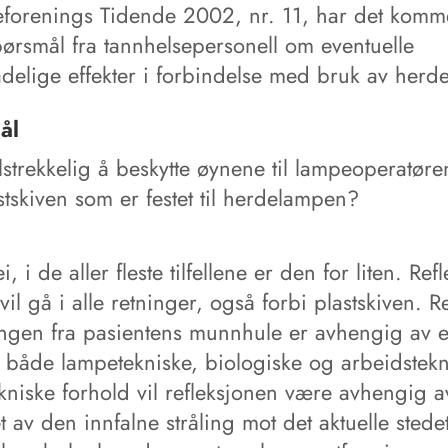
eforenings Tidende 2002, nr. 11, har det komm
pørsmål fra tannhelsepersonell om eventuelle
adelige effekter i forbindelse med bruk av herd
ål
ilstrekkelig å beskytte øynene til lampeoperatør
tskiven som er festet til herdelampen?
i, i de aller fleste tilfellene er den for liten. Refl
 vil gå i alle retninger, også forbi plastskiven. R
lingen fra pasientens munnhule er avhengig av 
, både lampetekniske, biologiske og arbeidstekn
kniske forhold vil refleksjonen være avhengig a
et av den innfalne stråling mot det aktuelle stedet