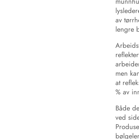
munnhul
lysleder
av tørr
lengre 
Arbeids
reflekte
arbeide
men kan
at refl
% av inn
Både de
ved sid
Produse
bølgele