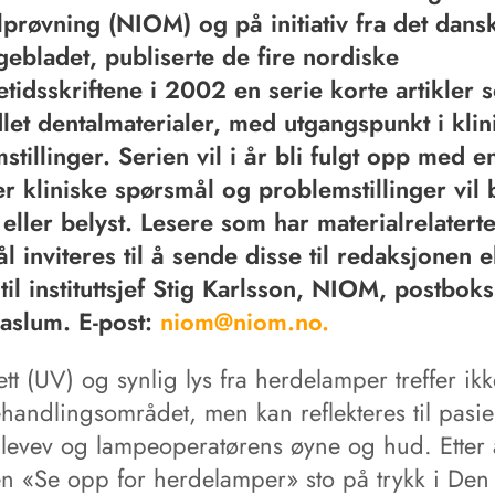
lprøvning (NIOM) og på initiativ fra det dans
ebladet, publiserte de fire nordiske
etidsskriftene i 2002 en serie korte artikler 
et dentalmaterialer, med utgangspunkt i klin
stillinger. Serien vil i år bli fulgt opp med e
er kliniske spørsmål og problemstillinger vil b
 eller belyst. Lesere som har materialrelatert
l inviteres til å sende disse til redaksjonen e
 til instituttsjef Stig Karlsson, NIOM, postbok
aslum. E-post:
niom@niom.no.
lett (UV) og synlig lys fra herdelamper treffer ik
ehandlingsområdet, men kan reflekteres til pasi
evev og lampeoperatørens øyne og hud. Etter 
len «Se opp for herdelamper» sto på trykk i Den