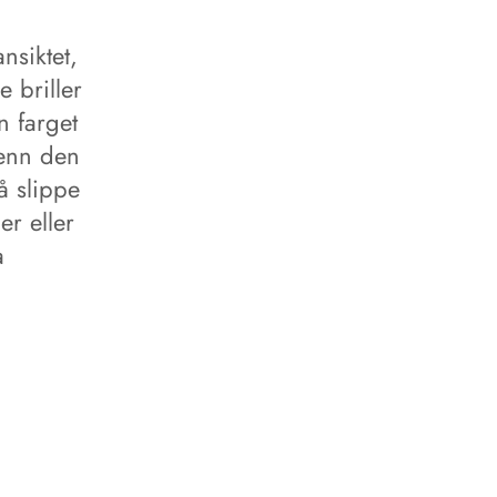
nsiktet,
 briller
n farget
 enn den
å slippe
er eller
a