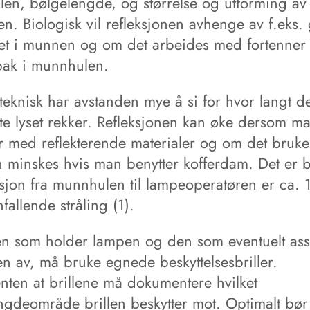
en, bølgelengde, og størrelse og utforming av
en. Biologisk vil refleksjonen avhenge av f.eks.
het i munnen og om det arbeides med fortenner 
bak i munnhulen.
teknisk har avstanden mye å si for hvor langt de
rte lyset rekker. Refleksjonen kan øke dersom m
r med reflekterende materialer og om det brukes
 minskes hvis man benytter kofferdam. Det er 
eksjon fra munnhulen til lampeoperatøren er ca.
fallende stråling (1).
n som holder lampen og den som eventuelt assi
en av, må bruke egnede beskyttelsesbriller.
nten at brillene må dokumentere hvilket
ngdeområde brillen beskytter mot. Optimalt bør