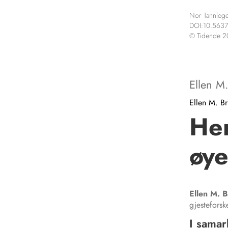
Nor Tannlege
DOI:10.5637
© Tidende 
Ellen M.
Ellen M. Br
He
øy
Ellen M.
B
gjesteforsk
I samar