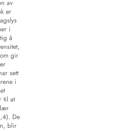
en av
ok er
dagslys
er i
tig å
ensitet,
som gir
ker
har sett
rene i
et
til at
ulær
3,4). De
n, blir