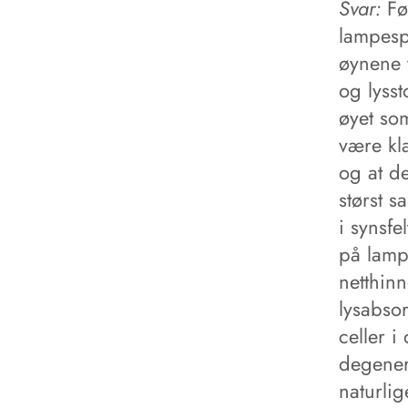
Svar:
Fø
lampespe
øynene v
og lysst
øyet som
være kla
og at de
størst s
i synsfe
på lamp
netthinn
lysabsor
celler i
degenere
naturlig