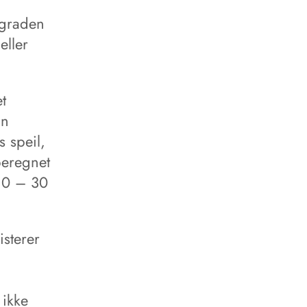
 graden
eller
t
an
 speil,
beregnet
 10 – 30
sterer
 ikke