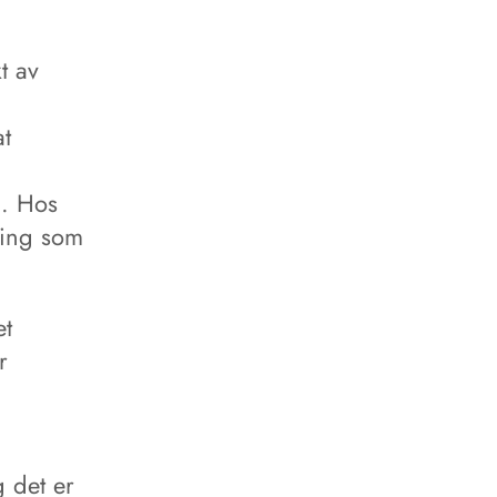
t av
at
). Hos
ring som
et
r
 det er