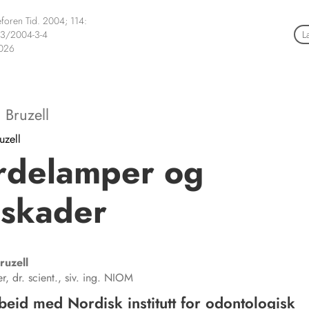
foren Tid. 2004; 114:
3/2004-3-4
L
2026
 Bruzell
uzell
rdelamper og
eskader
ruzell
er, dr. scient., siv. ing. NIOM
beid med Nordisk institutt for odontologisk