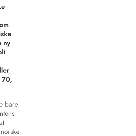
ke
som
iske
n ny
li
e
ller
s 70,
ke bare
entens
at
 norske