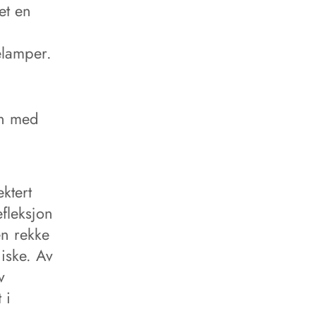
et en
elamper.
en med
ektert
efleksjon
en rekke
iske. Av
v
 i