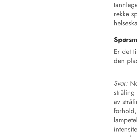
tannleg
rekke s
helsesk
Spørsm
Er det t
den plas
Svar:
Ne
stråling
av strå
forhold
lampete
intensit