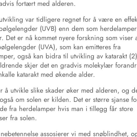
advis fortært med alderen.
utvikling var tidligere regnet for å være en effek
 bølgelengder (UVB) enn dem som herdelamper
er. Det er nå kommet nyere forskning som viser 
bølgelengder (UVA), som kan emitteres fra
per, også kan bidra til utvikling av katarakt (2
ldrende skjer det en gradvis molekylær forand
mkalle katarakt med økende alder.
r å utvikle slike skader øker med alderen, og d
også om solen er kilden. Det er større sjanse fo
e fra herdelamper hvis man i tillegg får store
ser fra solen.
nebetennelse assosierer vi med snøblindhet, og