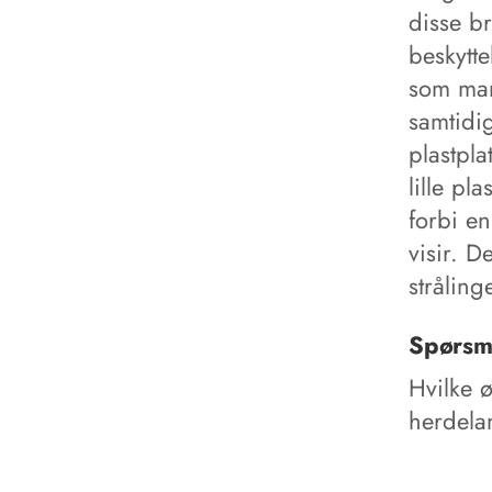
disse br
beskytte
som man 
samtidig
plastpla
lille pl
forbi en
visir. D
stråling
Spørsm
Hvilke 
herdel