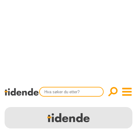
SISTE UTGAVE
KONTAKT
Tidligere utgaver
OM OSS
Årsindekser