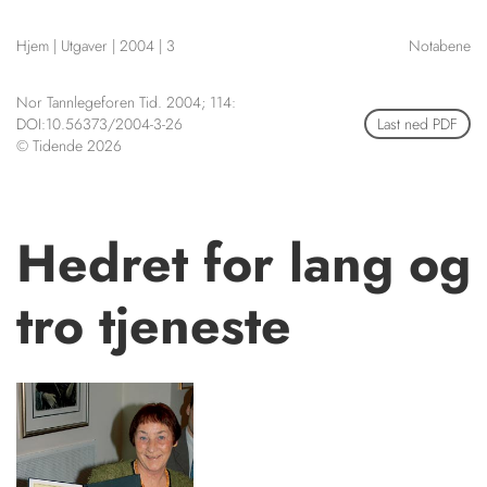
NETTBUTIKK
Hjem
|
Utgaver
|
2004
|
3
Notabene
HENVISNINGER
CONTENT IN ENGLISH
KURSKALENDER
Nor Tannlegeforen Tid. 2004; 114:
Scientific articles
STILLINGER
DOI:10.56373/2004-3-26
Last ned PDF
Publication and media
© Tidende 2026
KJØP & SALG
plan
The editorial board
ANNONSERING
About us
FOR FORFATTERE
Hedret for lang og
tro tjeneste