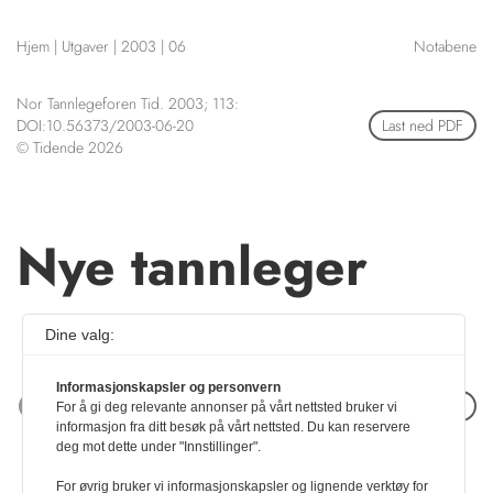
NETTBUTIKK
Hjem
|
Utgaver
|
2003
|
06
Notabene
HENVISNINGER
CONTENT IN ENGLISH
KURSKALENDER
Nor Tannlegeforen Tid. 2003; 113:
Scientific articles
STILLINGER
DOI:10.56373/2003-06-20
Last ned PDF
Publication and media
© Tidende 2026
KJØP & SALG
plan
The editorial board
ANNONSERING
About us
FOR FORFATTERE
Nye tannleger
Dine valg:
Informasjonskapsler og personvern
Neste artikkel
For å gi deg relevante annonser på vårt nettsted bruker vi
informasjon fra ditt besøk på vårt nettsted. Du kan reservere
deg mot dette under "Innstillinger".
For øvrig bruker vi informasjonskapsler og lignende verktøy for