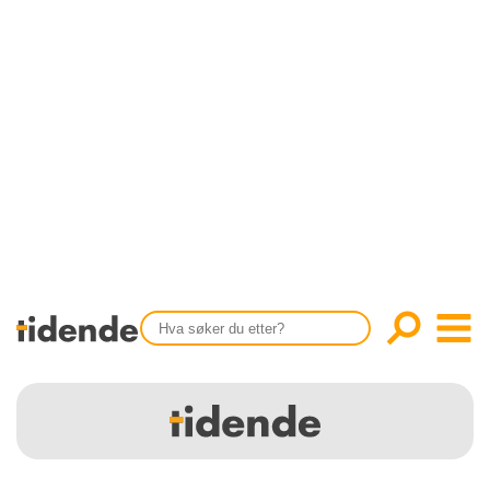
SISTE UTGAVE
KONTAKT
Tidligere utgaver
OM OSS
Årsindekser