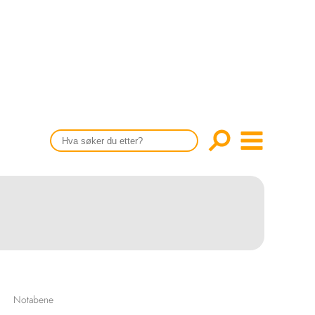
CONTENT IN ENGLISH
Scientific articles
Publication and media plan
The editorial board
About us
Notabene