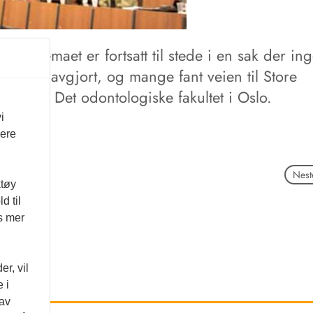
en for temaet er fortsatt til stede i en sak der in
 er helt avgjort, og mange fant veien til Store
um ved Det odontologiske fakultet i Oslo.
i
vere
Neste
ktøy
d til
es mer
r, vil
 i
 av