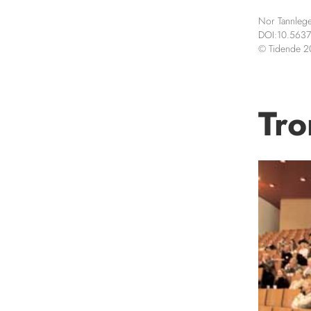
Nor Tannlege
DOI:10.5637
© Tidende 
Tro