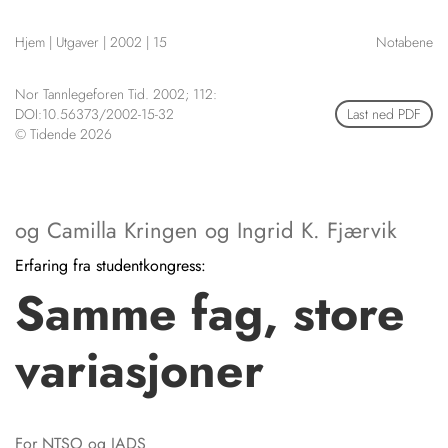
NETTBUTIKK
Hjem
|
Utgaver
|
2002
|
15
Notabene
HENVISNINGER
CONTENT IN ENGLISH
KURSKALENDER
Nor Tannlegeforen Tid. 2002; 112:
Scientific articles
STILLINGER
DOI:10.56373/2002-15-32
Last ned PDF
Publication and media
© Tidende 2026
KJØP & SALG
plan
The editorial board
ANNONSERING
About us
FOR FORFATTERE
og
Camilla Kringen og Ing­rid K. Fjærvik
Erfaring fra studentkongress:
Samme fag, store
va­ria­sjo­ner
For NTSO og IADS