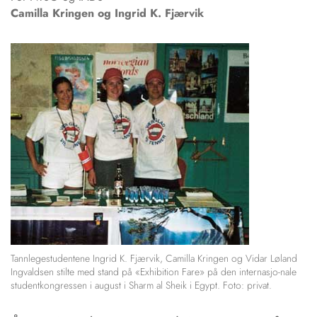
Camilla
Kringen og Ing­rid K. Fjærvik
Tannlegestudentene Ing­rid K. Fjærvik, Camilla Kringen og Vidar Løland
Ingvaldsen stilte med stand på «Exhibition Fare» på den inter­nasjo-nale
studentkongressen i august i Sharm al Sheik i Egypt. Foto: privat.