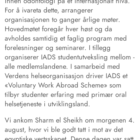
innen odontologi på et internasjonalt nivå.
For å ivareta dette, arrangerer
organisasjonen to ganger årlige møter.
Hovedmøtet foregår hver høst og da
avholdes samtidig et faglig program med
forelesninger og seminarer. I tillegg
organiserer IADS stu­dent­ut­veks­ling mel­lom ­
alle medlemslandene. I sam­arbeid med
Verdens helseorganisasjon driver IADS et
«Voluntary Work Abroad Scheme» som
tilbyr studenter erfaring med primær oral
helsetjeneste i utviklingsland.
Vi ankom Sharm el Sheikh ­om morgenen 4.
august, hvor vi ble godt tatt i mot av det
egyptiske vertsskapet. Denne dagen var satt