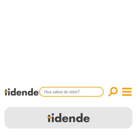
SISTE UTGAVE
KONTAKT
Tidligere utgaver
OM OSS
Årsindekser