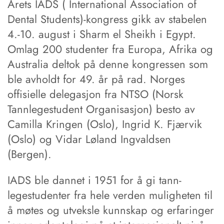
Årets IADS ( International Asso­cia­tion of
Dental Students)-kongress gikk av stabelen
4.-10. august i Sharm el Sheikh i Egypt.
Omlag 200 studenter fra Europa, Afrika og
Australia deltok på denne kongressen som
ble avholdt for 49. år på rad. Norges
offisielle delegasjon fra NTSO (Norsk
Tannlegestudent Organisasjon) besto av
Camilla Kringen (Oslo), Ing­rid K. Fjærvik
(Oslo) og Vidar Løland Ingvaldsen
(Bergen).
IADS ble dannet i 1951 for å gi tann­
legestudenter fra ­hele verden mulig­heten til
å møtes og utveksle kunn­skap og erfaringer