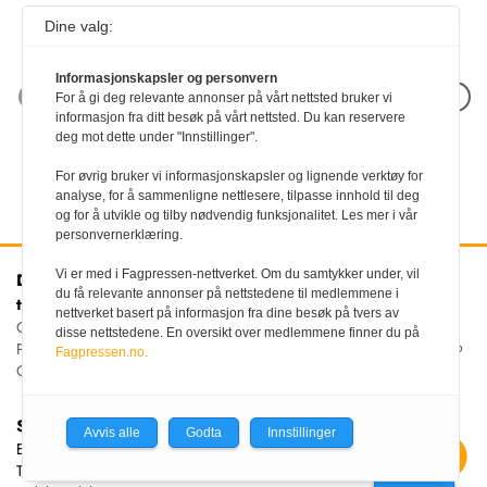
Dine valg:
Informasjonskapsler og personvern
Neste artikkel
For å gi deg relevante annonser på vårt nettsted bruker vi
informasjon fra ditt besøk på vårt nettsted. Du kan reservere
deg mot dette under "Innstillinger".
For øvrig bruker vi informasjonskapsler og lignende verktøy for
analyse, for å sammenligne nettlesere, tilpasse innhold til deg
og for å utvikle og tilby nødvendig funksjonalitet. Les mer i vår
personvernerklæring.
Vi er med i Fagpressen-nettverket. Om du samtykker under, vil
Den norske
Kontakt oss
du få relevante annonser på nettstedene til medlemmene i
tannlegeforenings Tidende
Tlf:
22 54 74 00
nettverket basert på informasjon fra dine besøk på tvers av
E-post:
Christiania Torv 5, 0158 Oslo
disse nettstedene. En oversikt over medlemmene finner du på
tidende@tannlegeforeningen.no
Postboks 2073 Vika, 0125
Fagpressen.no.
OSLO
Sjefredaktør
Avvis alle
Godta
Innstillinger
Ellen Beate Dyvi
Tidende redigeres etter