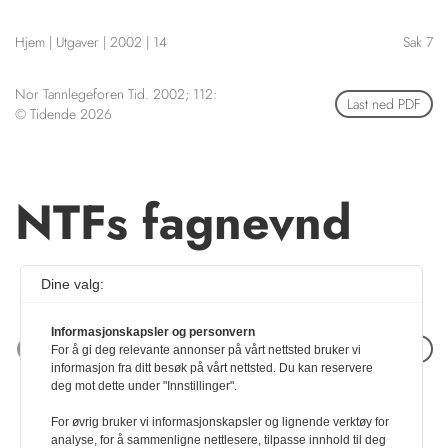
NETTBUTIKK
Hjem
|
Utgaver
|
2002
|
14
Sak 7
HENVISNINGER
CONTENT IN ENGLISH
KURSKALENDER
Nor Tannlegeforen Tid. 2002; 112:
Scientific articles
Last ned PDF
STILLINGER
© Tidende 2026
Publication and media
KJØP & SALG
plan
The editorial board
ANNONSERING
About us
NTFs fagnevnd
FOR FORFATTERE
Dine valg:
Informasjonskapsler og personvern
Neste artikkel
For å gi deg relevante annonser på vårt nettsted bruker vi
informasjon fra ditt besøk på vårt nettsted. Du kan reservere
deg mot dette under "Innstillinger".
For øvrig bruker vi informasjonskapsler og lignende verktøy for
analyse, for å sammenligne nettlesere, tilpasse innhold til deg