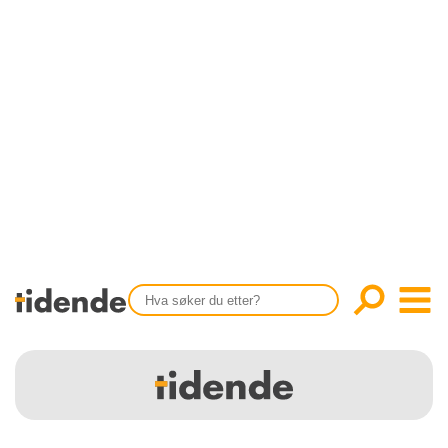
SISTE UTGAVE
KONTAKT
Tidligere utgaver
OM OSS
Årsindekser