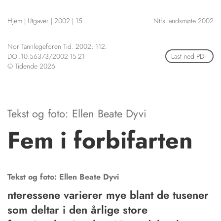
NETTBUTIKK
Hjem
|
Utgaver
|
2002
|
15
Ntfs landsmøte 2002
HENVISNINGER
CONTENT IN ENGLISH
KURSKALENDER
Nor Tannlegeforen Tid. 2002; 112:
Scientific articles
STILLINGER
DOI:10.56373/2002-15-21
Last ned PDF
Publication and media
© Tidende 2026
KJØP & SALG
plan
The editorial board
ANNONSERING
About us
FOR FORFATTERE
Tekst og foto: Ellen Beate Dyvi
Fem i forbifarten
Tekst og foto: Ellen Beate
Dyvi
nteressene varie­rer mye blant de tusener
som deltar i den årlige store