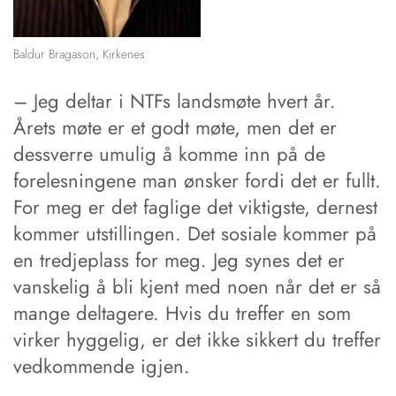
Baldur Bragason, Kirkenes
– Jeg deltar i NTFs landsmøte hvert år.
Årets møte er et godt møte, men det er
dess­ver­re umulig å komme inn på de
forelesningene man øns­ker fordi det er fullt.
For meg er det fag­lige det viktigste, dernest
kommer utstillingen. Det so­siale kommer på
en tredjeplass for meg. Jeg synes det er
vans­ke­lig å bli kjent med ­noen når det er så
mange deltagere. Hvis du treffer en som
virker hyggelig, er det ­ikke sikkert du treffer
vedkommende igjen.