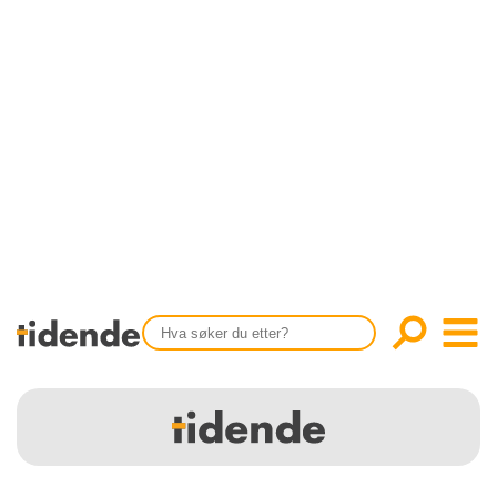
SISTE UTGAVE
KONTAKT
Tidligere utgaver
OM OSS
Årsindekser