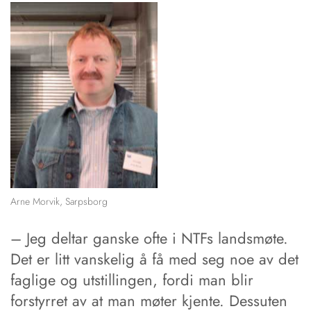
Arne Morvik, Sarpsborg
– Jeg deltar ganske ­ofte i NTFs landsmøte.
Det er litt vans­ke­lig å få med seg noe av det
fag­lige og utstillingen, fordi man blir
forstyrret av at man møter kjente. Dess­uten