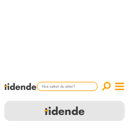
SISTE UTGAVE
KONTAKT
Tidligere utgaver
OM OSS
Årsindekser