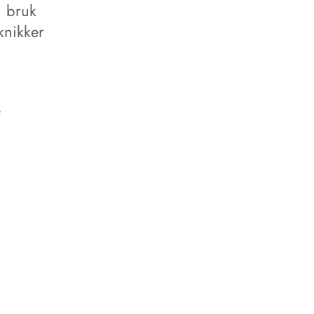
, bruk
knikker
e