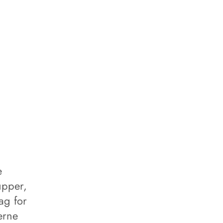
e
upper,
ag for
erne