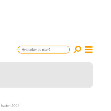
CONTENT IN ENGLISH
Scientific articles
Publication and media plan
The editorial board
About us
t høsten 2001