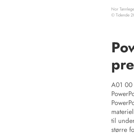
Nor Tannlege
© Tidende 
Po
pre
A01 00
PowerPo
PowerPo
materiel
til unde
større f