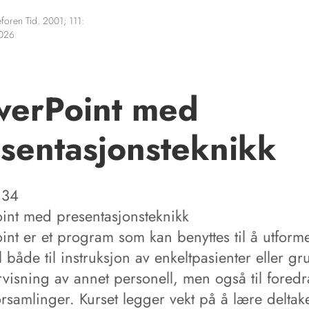
foren Tid. 2001; 111:
2026
werPoint med
sentasjonsteknikk
 34
int med presentasjonsteknikk
int er et program som kan benyttes til å utform
l både til instruksjon av enkeltpasienter eller gr
rvisning av annet personell, men også til foredr
orsamlinger. Kurset legger vekt på å lære deltak