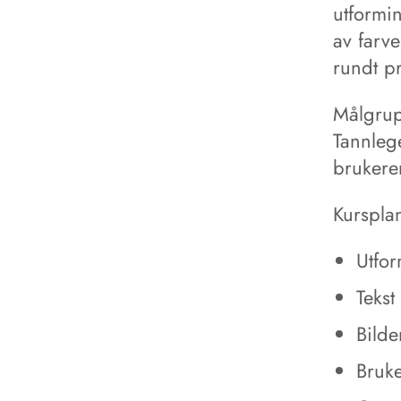
utformi
av farve
rundt p
Målgru
Tannleg
brukere
Kurspla
Utfo
Tekst
Bilde
Bruke