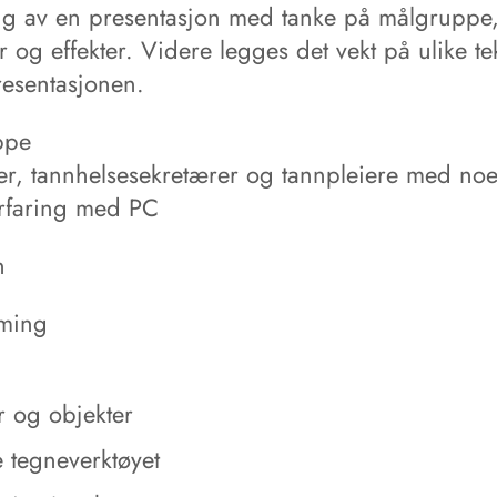
ng av en presentasjon med tanke på målgruppe
r og effekter. Videre legges det vekt på ulike te
resentasjonen.
ppe
er, tannhelsesekretærer og tannpleiere med no
rfaring med PC
n
rming
r og objekter
 tegneverktøyet