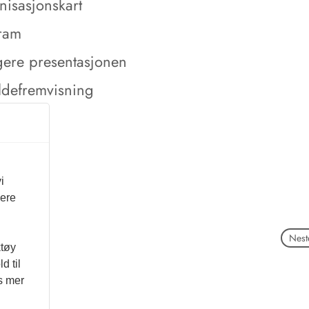
nisasjonskart
ram
gere presentasjonen
ldefremvisning
i
vere
Neste
ktøy
d til
es mer