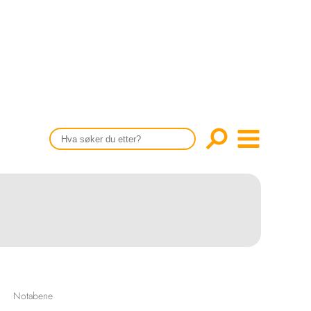
CONTENT IN ENGLISH
Scientific articles
Publication and media plan
The editorial board
About us
Notabene