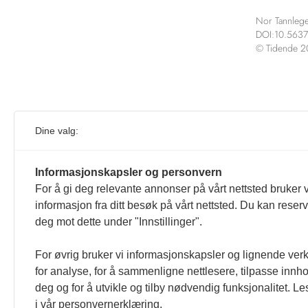
Nor Tannlege
DOI:10.5637
© Tidende 
Kur
Dine valg:
Denne ar
Informasjonskapsler og personvern
For å gi deg relevante annonser på vårt nettsted bruker v
informasjon fra ditt besøk på vårt nettsted. Du kan reser
deg mot dette under "Innstillinger".
For øvrig bruker vi informasjonskapsler og lignende ver
for analyse, for å sammenligne nettlesere, tilpasse innhol
deg og for å utvikle og tilby nødvendig funksjonalitet. L
i vår personvernerklæring.