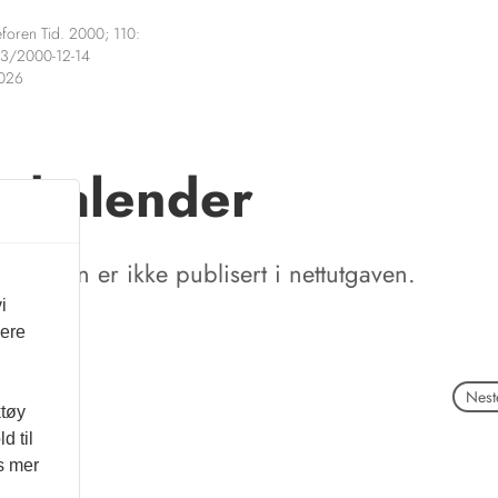
foren Tid. 2000; 110:
3/2000-12-14
2026
skalender
tikkelen er ikke publisert i nettutgaven.
i
vere
Neste
ktøy
d til
es mer