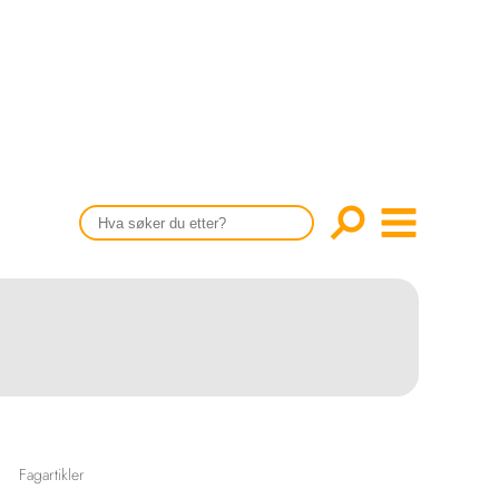
CONTENT IN ENGLISH
Scientific articles
Publication and media plan
The editorial board
About us
Fagartikler