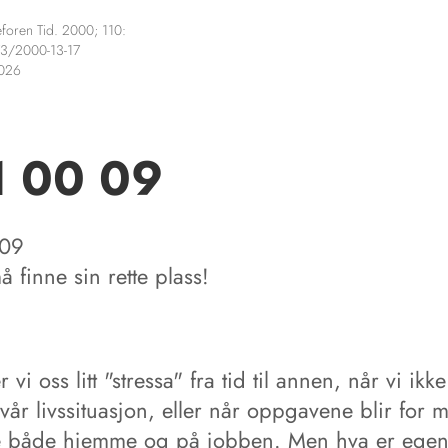
foren Tid. 2000; 110:
3/2000-13-17
2026
1 00 09
 09
å finne sin rette plass!
r vi oss litt "stressa" fra tid til annen, når vi ikke
vår livssituasjon, eller når oppgavene blir for
e både hjemme og på jobben. Men hva er egent