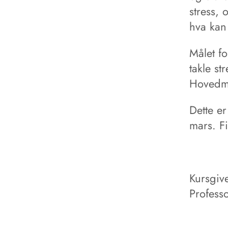
stress, 
hva kan 
Målet f
takle st
Hovedme
Dette er
mars. F
Kursgiv
Profess