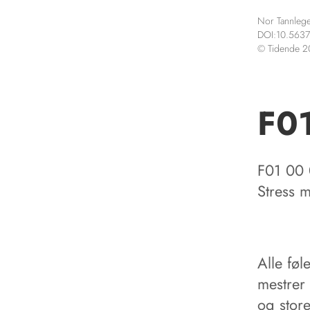
Nor Tannlege
DOI:10.5637
© Tidende 
F0
F01 00
Stress m
Alle føle
mestrer 
og stor