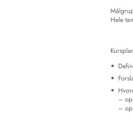
Målgru
Hele ta
Kurspla
Defin
Forsl
Hvor
– op
– op