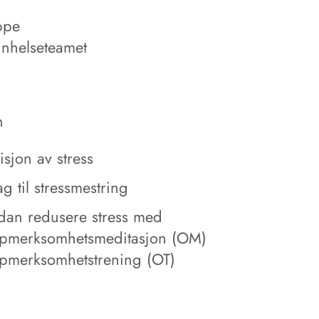
ppe
nnhelseteamet
n
isjon av stress
ag til stressmestring
dan redusere stress med
pmerksomhetsmeditasjon (OM)
pmerksomhetstrening (OT)