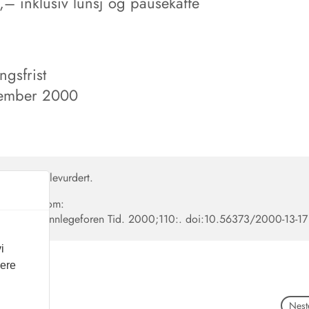
,– inklusiv lunsj og pausekaffe
ngsfrist
vember 2000
en er fagfellevurdert.
en siteres som:
09. Nor Tannlegeforen Tid. 2000;110:.
doi:10.56373/2000-13-17
i
vere
Neste