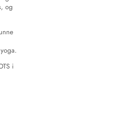
s, og
kunne
 yoga.
OTS i