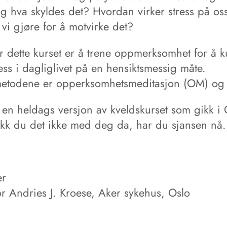
og hva skyldes det? Hvordan virker stress på os
vi gjøre for å motvirke det?
or dette kurset er å trene oppmerksomhet for å 
ress i dagliglivet på en hensiktsmessig måte.
todene er opperksomhetsmeditasjon (OM) og
 en heldags versjon av kveldskurset som gikk i 
ikk du det ikke med deg da, har du sjansen nå.
er
or Andries J. Kroese, Aker sykehus, Oslo