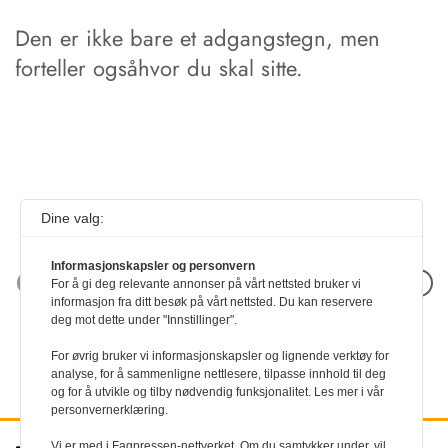
Den er ikke bare et adgangstegn, men
forteller ogsåhvor du skal sitte.
Dine valg:
Informasjonskapsler og personvern
Neste artikkel
For å gi deg relevante annonser på vårt nettsted bruker vi
informasjon fra ditt besøk på vårt nettsted. Du kan reservere
deg mot dette under "Innstillinger".
For øvrig bruker vi informasjonskapsler og lignende verktøy for
analyse, for å sammenligne nettlesere, tilpasse innhold til deg
og for å utvikle og tilby nødvendig funksjonalitet. Les mer i vår
personvernerklæring.
Vi er med i Fagpressen-nettverket. Om du samtykker under, vil