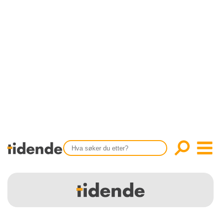
SISTE UTGAVE
KONTAKT
Tidligere utgaver
OM OSS
Årsindekser