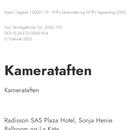
NETTBUTIKK
Hjem
|
Utgaver
|
2000
|
10
NTFs landsmøte og NTTFs fagsamling 2000
HENVISNINGER
CONTENT IN ENGLISH
KURSKALENDER
Nor Tannlegeforen Tid. 2000; 110:
Scientific articles
STILLINGER
DOI:10.56373/2000-10-4
Publication and media
© Tidende 2026
KJØP & SALG
plan
The editorial board
ANNONSERING
About us
FOR FORFATTERE
Kamerataften
Kamerataften
Radisson SAS Plaza Hotel, Sonja Henie
Ballroom og La Kata