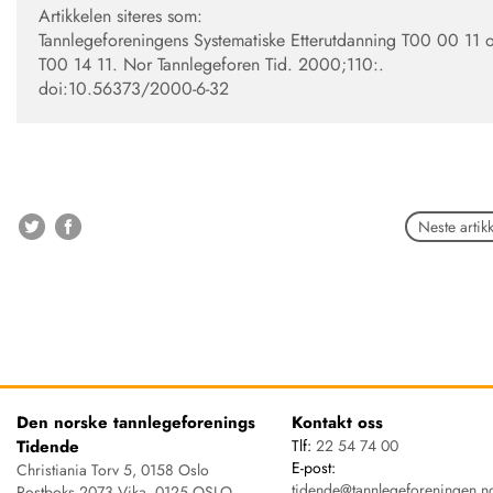
Artikkelen siteres som:
Tannlegeforeningens Systematiske Etterutdanning T00 00 11 
T00 14 11. Nor Tannlegeforen Tid. 2000;110:.
doi:10.56373/2000-6-32
Neste artikk
Den norske tannlegeforenings
Kontakt oss
Tidende
Tlf:
22 54 74 00
E-post:
Christiania Torv 5, 0158 Oslo
tidende@tannlegeforeningen.n
Postboks 2073 Vika, 0125 OSLO