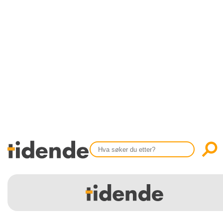
SISTE UTGAVE
KONTAKT
Tidligere utgaver
OM OSS
Årsindekser