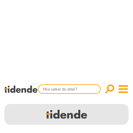
SISTE UTGAVE
KONTAKT
Tidligere utgaver
OM OSS
Årsindekser