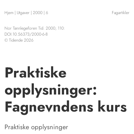
NETTBUTIKK
Hjem
|
Utgaver
|
2000
|
6
Fagartikler
HENVISNINGER
CONTENT IN ENGLISH
KURSKALENDER
Nor Tannlegeforen Tid. 2000; 110:
Scientific articles
STILLINGER
DOI:10.56373/2000-6-8
Publication and media
© Tidende 2026
KJØP & SALG
plan
The editorial board
ANNONSERING
About us
FOR FORFATTERE
Praktiske
opplysninger:
Fagnevndens kurs
Praktiske opplysninger