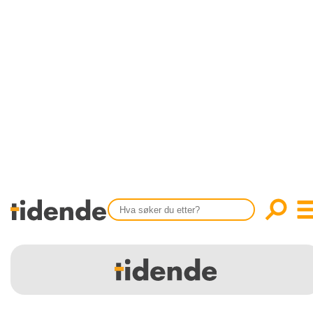
SISTE UTGAVE
KONTAKT
Tidligere utgaver
OM OSS
Årsindekser