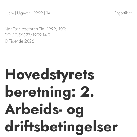
NETTBUTIKK
Hjem
|
Utgaver
|
1999
|
14
Fagartikler
HENVISNINGER
CONTENT IN ENGLISH
KURSKALENDER
Nor Tannlegeforen Tid. 1999; 109:
Scientific articles
STILLINGER
DOI:10.56373/1999-14-9
Publication and media
© Tidende 2026
KJØP & SALG
plan
The editorial board
ANNONSERING
About us
FOR FORFATTERE
Hovedstyrets
beretning: 2.
Arbeids- og
driftsbetingelser