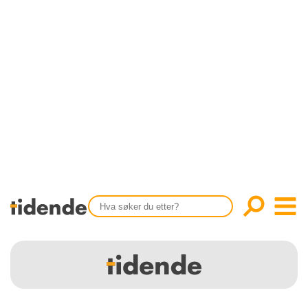
SISTE UTGAVE
KONTAKT
Tidligere utgaver
OM OSS
Årsindekser