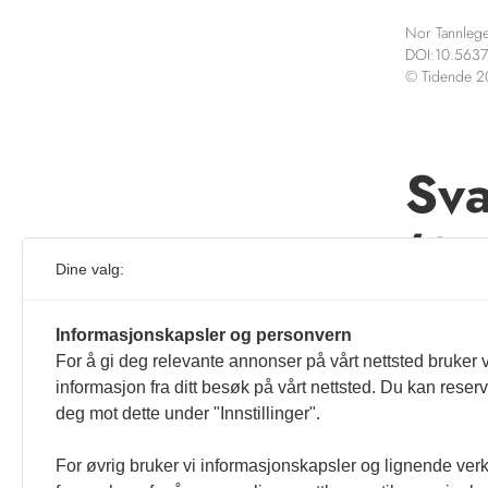
Nor Tannlege
DOI:10.5637
© Tidende 
Sva
(St
Dine valg:
Denne ar
Informasjonskapsler og personvern
For å gi deg relevante annonser på vårt nettsted bruker v
informasjon fra ditt besøk på vårt nettsted. Du kan reser
deg mot dette under "Innstillinger".
For øvrig bruker vi informasjonskapsler og lignende ver