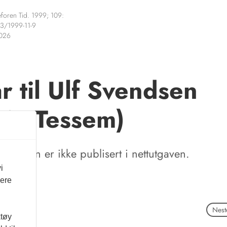
foren Tid. 1999; 109:
3/1999-11-9
2026
r til Ulf Svendsen
ein Tessem)
tikkelen er ikke publisert i nettutgaven.
i
vere
Neste
ktøy