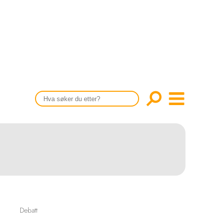
CONTENT IN ENGLISH
Scientific articles
Publication and media plan
The editorial board
About us
Debatt