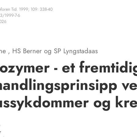
foren Tid. 1999; 109: 338-40
3/1999-7-6
2026
ane
,
HS Berner
og
SP Lyngstadaas
ozymer - et fremtidi
andlingsprinsipp v
ussykdommer og kre
e
r