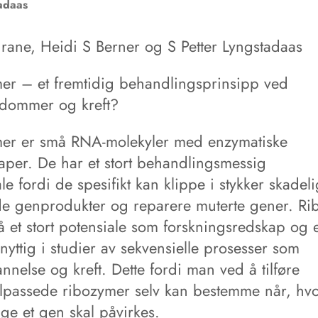
adaas
hrane, Heidi S Berner og S Petter Lyngstadaas
er – et fremtidig behandlingsprinsipp ved
kdommer og kreft?
er er små RNA-molekyler med enzymatiske
aper. De har et stort behandlingsmessig
le fordi de spesifikt kan klippe i stykker skadel
e genprodukter og reparere muterte gener. Ri
å et stort potensiale som forskningsredskap og 
 nyttig i studier av sekvensielle prosesser som
nelse og kreft. Dette fordi man ved å tilføre
tilpassede ribozymer selv kan bestemme når, hv
ge et gen skal påvirkes.