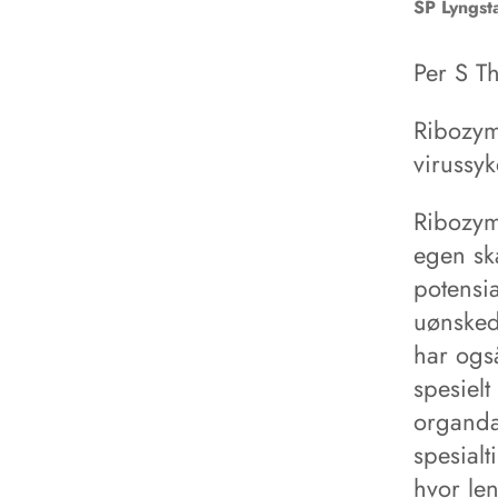
SP
Lyngst
Per S T
Ribozym
virussy
Ribozym
egen sk
potensia
uønsked
har ogs
spesielt
organdan
spesial
hvor len