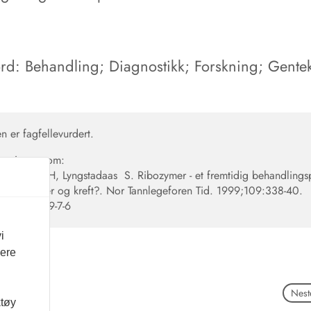
rd: Behandling; Diagnostikk; Forskning; Gente
en er fagfellevurdert.
en siteres som:
P, Berner H, Lyngstadaas S. Ribozymer - et fremtidig behandlings
ussykdommer og kreft?. Nor Tannlegeforen Tid. 1999;109:338-40.
56373/1999-7-6
i
vere
Neste
ktøy