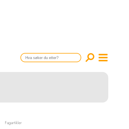
CONTENT IN ENGLISH
Scientific articles
Publication and media plan
The editorial board
About us
Fagartikler