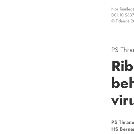
Nor Tannlege
DOI:10.5637
© Tidende 
PS Thr
Rib
beh
vir
PS
Thran
HS
Berne