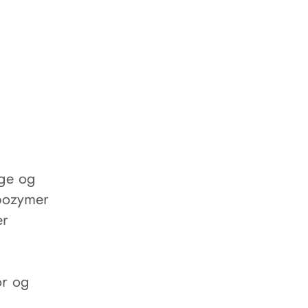
ige og
bozymer
er
or og