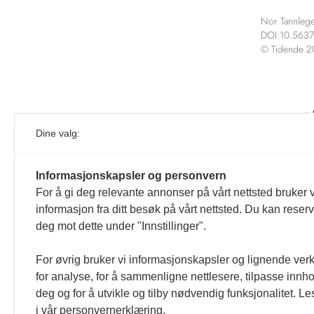
Nor Tannlege
DOI:10.5637
© Tidende 
Vei
Dine valg:
Oppdate
Informasjonskapsler og personvern
For å gi deg relevante annonser på vårt nettsted bruker v
informasjon fra ditt besøk på vårt nettsted. Du kan reser
deg mot dette under "Innstillinger".
For øvrig bruker vi informasjonskapsler og lignende ver
for analyse, for å sammenligne nettlesere, tilpasse innhol
deg og for å utvikle og tilby nødvendig funksjonalitet. L
i vår personvernerklæring.