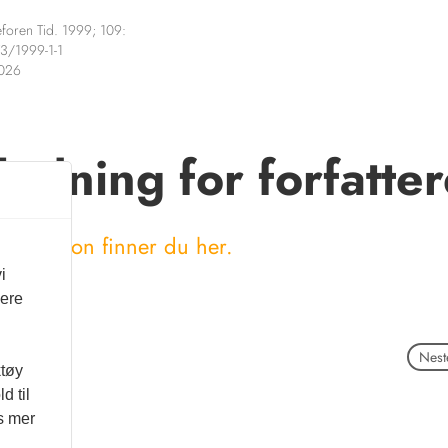
foren Tid. 1999; 109:
3/1999-1-1
2026
ledning for forfatte
rt versjon finner du her.
i
vere
Neste
ktøy
d til
es mer