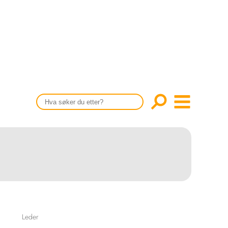
CONTENT IN ENGLISH
Scientific articles
Publication and media plan
The editorial board
About us
Leder