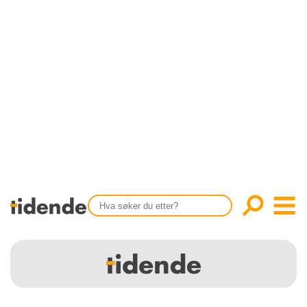
SISTE UTGAVE
KONTAKT
Tidligere utgaver
OM OSS
Årsindekser