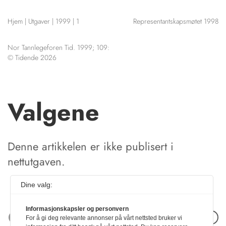
NETTBUTIKK
Hjem
|
Utgaver
|
1999
|
1
Representantskapsmøtet 1998
HENVISNINGER
CONTENT IN ENGLISH
KURSKALENDER
Nor Tannlegeforen Tid. 1999; 109:
Scientific articles
STILLINGER
© Tidende 2026
Publication and media
KJØP & SALG
plan
The editorial board
ANNONSERING
About us
Valgene
FOR FORFATTERE
Denne artikkelen er ikke publisert i
nettutgaven.
Dine valg:
Informasjonskapsler og personvern
Neste artikkel
For å gi deg relevante annonser på vårt nettsted bruker vi