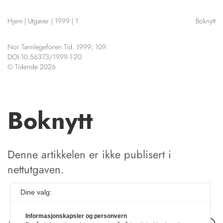
NETTBUTIKK
Hjem
|
Utgaver
|
1999
|
1
Boknytt
HENVISNINGER
CONTENT IN ENGLISH
KURSKALENDER
Nor Tannlegeforen Tid. 1999; 109:
Scientific articles
STILLINGER
DOI:10.56373/1999-1-20
Publication and media
© Tidende 2026
KJØP & SALG
plan
The editorial board
ANNONSERING
About us
FOR FORFATTERE
Boknytt
Denne artikkelen er ikke publisert i
nettutgaven.
Dine valg:
Informasjonskapsler og personvern