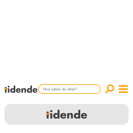
SISTE UTGAVE
KONTAKT
Tidligere utgaver
OM OSS
Årsindekser