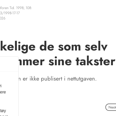
foren Tid. 1998; 108:
3/1998-17-17
2026
kelige de som selv
temmer sine takster
tikkelen er ikke publisert i nettutgaven.
i
vere
Neste
ktøy