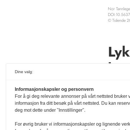
Nor Tannlege
DOI:10.5637
© Tidende 
Lyk
bes
Dine valg:
Denne ar
Informasjonskapsler og personvern
For å gi deg relevante annonser på vårt nettsted bruker v
informasjon fra ditt besøk på vårt nettsted. Du kan reser
deg mot dette under "Innstillinger".
For øvrig bruker vi informasjonskapsler og lignende ver