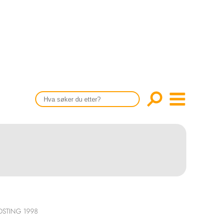
CONTENT IN ENGLISH
Scientific articles
Publication and media plan
The editorial board
About us
DSTING 1998