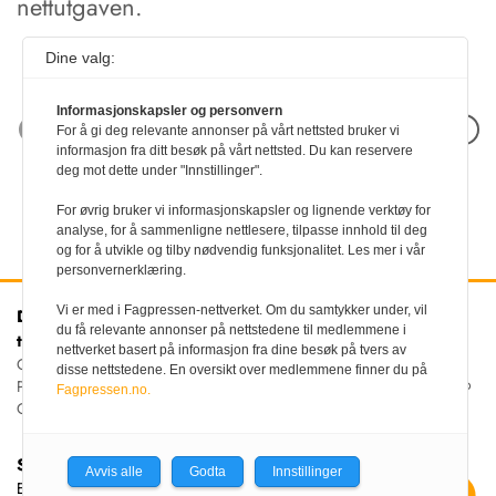
nettutgaven.
Dine valg:
Informasjonskapsler og personvern
Neste artikkel
For å gi deg relevante annonser på vårt nettsted bruker vi
informasjon fra ditt besøk på vårt nettsted. Du kan reservere
deg mot dette under "Innstillinger".
For øvrig bruker vi informasjonskapsler og lignende verktøy for
analyse, for å sammenligne nettlesere, tilpasse innhold til deg
og for å utvikle og tilby nødvendig funksjonalitet. Les mer i vår
personvernerklæring.
Vi er med i Fagpressen-nettverket. Om du samtykker under, vil
Den norske
Kontakt oss
du få relevante annonser på nettstedene til medlemmene i
tannlegeforenings Tidende
Tlf:
22 54 74 00
nettverket basert på informasjon fra dine besøk på tvers av
E-post:
Christiania Torv 5, 0158 Oslo
disse nettstedene. En oversikt over medlemmene finner du på
tidende@tannlegeforeningen.no
Postboks 2073 Vika, 0125
Fagpressen.no.
OSLO
Sjefredaktør
Avvis alle
Godta
Innstillinger
Ellen Beate Dyvi