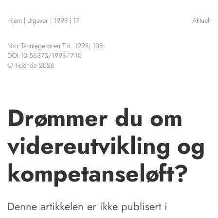
NETTBUTIKK
Hjem
|
Utgaver
|
1998
|
17
Aktuelt
HENVISNINGER
CONTENT IN ENGLISH
KURSKALENDER
Nor Tannlegeforen Tid. 1998; 108:
Scientific articles
STILLINGER
DOI:10.56373/1998-17-10
Publication and media
© Tidende 2026
KJØP & SALG
plan
The editorial board
ANNONSERING
About us
FOR FORFATTERE
Drømmer du om
videreutvikling og
kompetanseløft?
Denne artikkelen er ikke publisert i