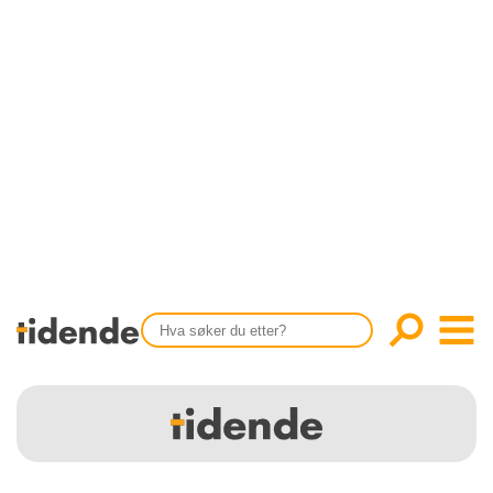
SISTE UTGAVE
KONTAKT
Tidligere utgaver
OM OSS
Årsindekser