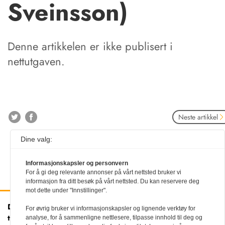
Sveinsson)
Denne artikkelen er ikke publisert i
nettutgaven.
Neste artikkel
Dine valg:
Informasjonskapsler og personvern
For å gi deg relevante annonser på vårt nettsted bruker vi
informasjon fra ditt besøk på vårt nettsted. Du kan reservere deg
mot dette under "Innstillinger".
Den norske
Kontakt oss
For øvrig bruker vi informasjonskapsler og lignende verktøy for
tannlegeforenings Tidende
Tlf:
22 54 74 00
analyse, for å sammenligne nettlesere, tilpasse innhold til deg og