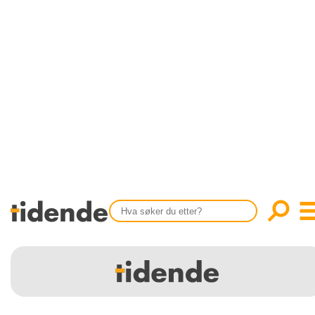
SISTE UTGAVE
KONTAKT
Tidligere utgaver
OM OSS
Årsindekser