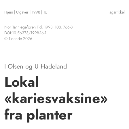
NETTBUTIKK
Hjem
|
Utgaver
|
1998
|
16
Fagartikkel
HENVISNINGER
CONTENT IN ENGLISH
KURSKALENDER
Nor Tannlegeforen Tid. 1998; 108: 766-8
Scientific articles
STILLINGER
DOI:10.56373/1998-16-1
Publication and media
© Tidende 2026
KJØP & SALG
plan
The editorial board
ANNONSERING
About us
FOR FORFATTERE
I Olsen
og
U Hadeland
Lokal
«kariesvaksine»
fra planter