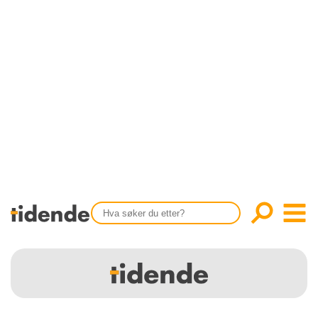
SISTE UTGAVE
KONTAKT
Tidligere utgaver
OM OSS
Årsindekser