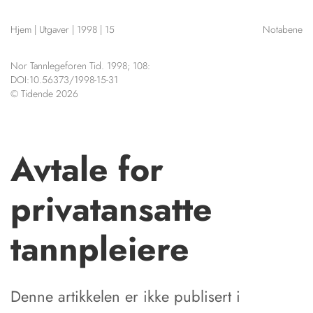
NETTBUTIKK
Hjem
|
Utgaver
|
1998
|
15
Notabene
HENVISNINGER
CONTENT IN ENGLISH
KURSKALENDER
Nor Tannlegeforen Tid. 1998; 108:
Scientific articles
STILLINGER
DOI:10.56373/1998-15-31
Publication and media
© Tidende 2026
KJØP & SALG
plan
The editorial board
ANNONSERING
About us
FOR FORFATTERE
Avtale for
privatansatte
tannpleiere
Denne artikkelen er ikke publisert i