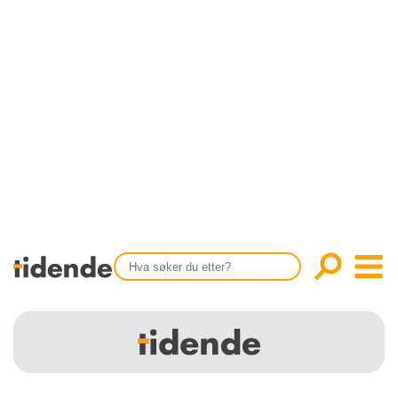
SISTE UTGAVE
KONTAKT
Tidligere utgaver
OM OSS
Årsindekser