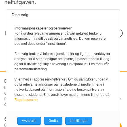
nettutgaven.
Dine valg:
Informasjonskapsler og personvern
Neste artikkel
For å gi deg relevante annonser på vårt nettsted bruker vi
informasjon fra ditt besøk på vårt nettsted. Du kan reservere
deg mot dette under "Innstillinger".
For øvrig bruker vi informasjonskapsler og lignende verktøy for
analyse, for å sammenligne nettlesere, tilpasse innhold til deg
og for å utvikle og tilby nødvendig funksjonalitet. Les mer i vår
personvernerklæring.
Vi er med i Fagpressen-nettverket. Om du samtykker under, vil
Den norske
Kontakt oss
du få relevante annonser på nettstedene til medlemmene i
tannlegeforenings Tidende
Tlf:
22 54 74 00
nettverket basert på informasjon fra dine besøk på tvers av
E-post:
Christiania Torv 5, 0158 Oslo
disse nettstedene. En oversikt over medlemmene finner du på
tidende@tannlegeforeningen.no
Postboks 2073 Vika, 0125
Fagpressen.no.
OSLO
Sjefredaktør
Avvis alle
Godta
Innstillinger
Ellen Beate Dyvi