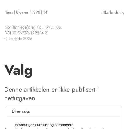
NETTBUTIKK
Hjem
|
Utgaver
|
1998
|
14
PTEs landsting
HENVISNINGER
CONTENT IN ENGLISH
KURSKALENDER
Nor Tannlegeforen Tid. 1998; 108:
Scientific articles
STILLINGER
DOI:10.56373/1998-14-21
Publication and media
© Tidende 2026
KJØP & SALG
plan
The editorial board
ANNONSERING
About us
FOR FORFATTERE
Valg
Denne artikkelen er ikke publisert i
nettutgaven.
Dine valg:
Informasjonskapsler og personvern