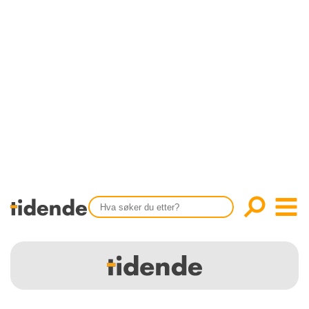
SISTE UTGAVE
KONTAKT
Tidligere utgaver
OM OSS
Årsindekser