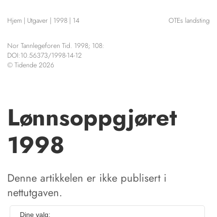
NETTBUTIKK
Hjem
|
Utgaver
|
1998
|
14
OTEs landsting
HENVISNINGER
CONTENT IN ENGLISH
KURSKALENDER
Nor Tannlegeforen Tid. 1998; 108:
Scientific articles
STILLINGER
DOI:10.56373/1998-14-12
Publication and media
© Tidende 2026
KJØP & SALG
plan
The editorial board
ANNONSERING
About us
FOR FORFATTERE
Lønnsoppgjøret
1998
Denne artikkelen er ikke publisert i
nettutgaven.
Dine valg: