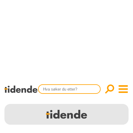
SISTE UTGAVE
KONTAKT
Tidligere utgaver
OM OSS
Årsindekser