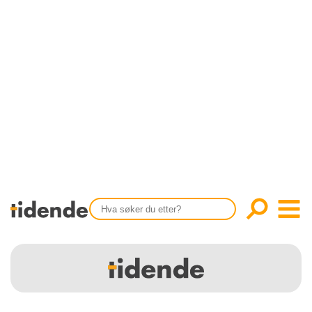
SISTE UTGAVE
KONTAKT
Tidligere utgaver
OM OSS
Årsindekser