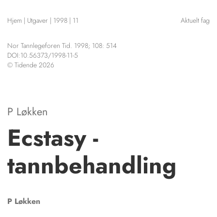
NETTBUTIKK
Hjem
|
Utgaver
|
1998
|
11
Aktuelt fag
HENVISNINGER
CONTENT IN ENGLISH
KURSKALENDER
Nor Tannlegeforen Tid. 1998; 108: 514
Scientific articles
STILLINGER
DOI:10.56373/1998-11-5
Publication and media
© Tidende 2026
KJØP & SALG
plan
The editorial board
ANNONSERING
About us
FOR FORFATTERE
P Løkken
Ecstasy -
tannbehandling
P
Løkken