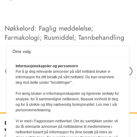
Nøkkelord: Faglig meddelelse;
Farmakologi; Rusmiddel; Tannbehandling
Dine valg:
Informasjonskapsler og personvern
Neste artikkel
For å gi deg relevante annonser på vårt nettsted bruker vi
informasjon fra ditt besøk på vårt nettsted. Du kan reservere
deg mot dette under "Innstillinger".
For øvrig bruker vi informasjonskapsler og lignende verktøy for
analyse, for å sammenligne nettlesere, tilpasse innhold til deg
og for å utvikle og tilby nødvendig funksjonalitet. Les mer i vår
personvernerklæring.
Vi er med i Fagpressen-nettverket. Om du samtykker under, vil
Den norske
Kontakt oss
du få relevante annonser på nettstedene til medlemmene i
tannlegeforenings Tidende
Tlf:
22 54 74 00
nettverket basert på informasjon fra dine besøk på tvers av
E-post:
Christiania Torv 5, 0158 Oslo