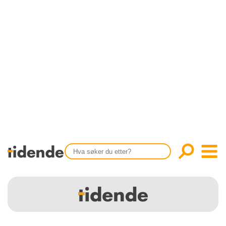
SISTE UTGAVE
KONTAKT
Tidligere utgaver
OM OSS
Årsindekser