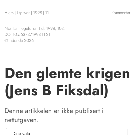
NETTBUTIKK
Hjem
|
Utgaver
|
1998
|
11
Kommentar
HENVISNINGER
CONTENT IN ENGLISH
KURSKALENDER
Nor Tannlegeforen Tid. 1998; 108:
Scientific articles
STILLINGER
DOI:10.56373/1998-11-21
Publication and media
© Tidende 2026
KJØP & SALG
plan
The editorial board
ANNONSERING
About us
FOR FORFATTERE
Den glemte krigen
(Jens B Fiksdal)
Denne artikkelen er ikke publisert i
nettutgaven.
Dine valg: