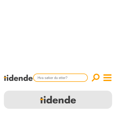
SISTE UTGAVE
KONTAKT
Tidligere utgaver
OM OSS
Årsindekser