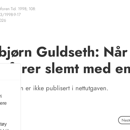
foren Tid. 1998; 108:
3/1998-9-17
2026
bjørn Guldseth: Når
et farer slemt med e
tikkelen er ikke publisert i nettutgaven.
i
vere
Neste
ktøy