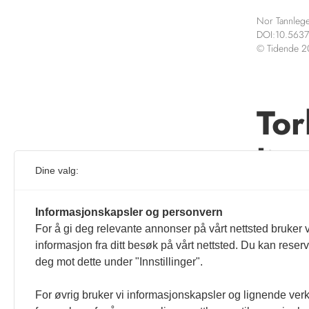
Nor Tannlege
DOI:10.5637
© Tidende 
Tor
liv
Dine valg:
Denne ar
Informasjonskapsler og personvern
For å gi deg relevante annonser på vårt nettsted bruker v
informasjon fra ditt besøk på vårt nettsted. Du kan reser
deg mot dette under "Innstillinger".
For øvrig bruker vi informasjonskapsler og lignende ver