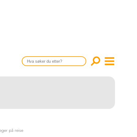
CONTENT IN ENGLISH
Scientific articles
Publication and media plan
The editorial board
About us
eger på reise