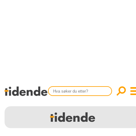
SISTE UTGAVE
KONTAKT
Tidligere utgaver
OM OSS
Årsindekser