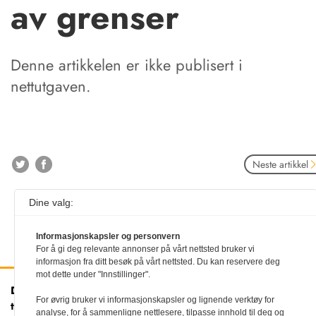
av grenser
Denne artikkelen er ikke publisert i
nettutgaven.
Neste artikkel
Dine valg:
Informasjonskapsler og personvern
For å gi deg relevante annonser på vårt nettsted bruker vi
informasjon fra ditt besøk på vårt nettsted. Du kan reservere deg
mot dette under "Innstillinger".
Den norske
Kontakt oss
For øvrig bruker vi informasjonskapsler og lignende verktøy for
tannlegeforenings Tidende
Tlf:
22 54 74 00
analyse, for å sammenligne nettlesere, tilpasse innhold til deg og