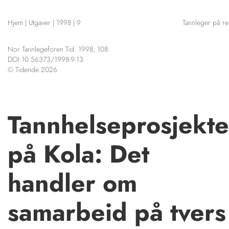
NETTBUTIKK
Hjem
|
Utgaver
|
1998
|
9
Tannleger på re
HENVISNINGER
CONTENT IN ENGLISH
KURSKALENDER
Nor Tannlegeforen Tid. 1998; 108:
Scientific articles
STILLINGER
DOI:10.56373/1998-9-13
Publication and media plan
© Tidende 2026
KJØP & SALG
The editorial board
About us
ANNONSERING
FOR FORFATTERE
Tannhelseprosjekte
på Kola: Det
handler om
samarbeid på tvers