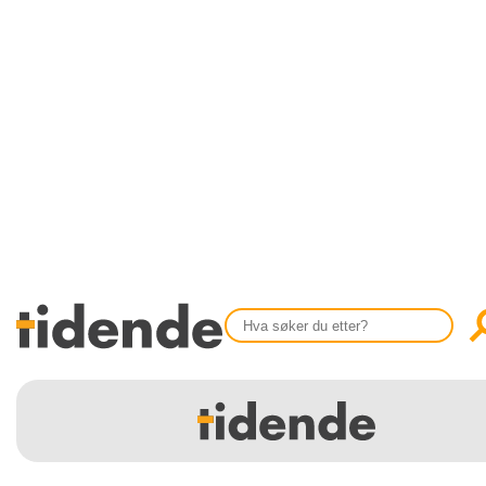
SISTE UTGAVE
KONTAKT
Tidligere utgaver
OM OSS
Årsindekser