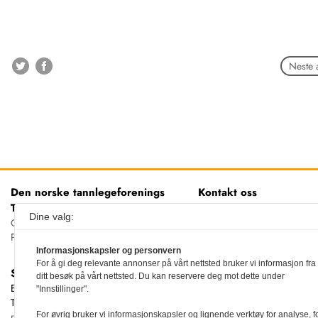
Neste a
Den norske tannlegeforenings
Kontakt oss
Tidende
Tlf:
22 54 74 00
Dine valg:
E-post:
tidende@tannlegefor
Christiania Torv 5, 0158 Oslo
Postboks 2073 Vika, 0125 OSLO
Informasjonskapsler og personvern
For å gi deg relevante annonser på vårt nettsted bruker vi informasjon fra
Sjefredaktør
ditt besøk på vårt nettsted. Du kan reservere deg mot dette under
Ellen Beate Dyvi
"Innstillinger".
Tidende redigeres etter
For øvrig bruker vi informasjonskapsler og lignende verktøy for analyse, f
redaktørplakaten