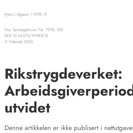
NETTBUTIKK
Hjem
|
Utgaver
|
1998
|
8
HENVISNINGER
KURSKALENDER
CONTENT IN ENGLIS
Nor Tannlegeforen Tid. 1998; 108:
Scientific articles
STILLINGER
DOI:10.56373/1998-8-15
Publication and media pl
© Tidende 2026
KJØP & SALG
The editorial board
ANNONSERING
About us
FOR FORFATTERE
Rikstrygdeverket:
Arbeidsgiverperio
utvidet
Denne artikkelen er ikke publisert i nettutgave