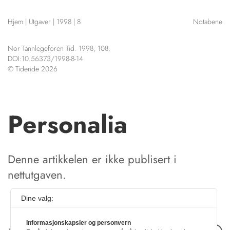
NETTBUTIKK
Hjem
|
Utgaver
|
1998
|
8
Notabene
HENVISNINGER
CONTENT IN ENGLISH
KURSKALENDER
Nor Tannlegeforen Tid. 1998; 108:
Scientific articles
STILLINGER
DOI:10.56373/1998-8-14
Publication and media
© Tidende 2026
KJØP & SALG
plan
The editorial board
ANNONSERING
About us
FOR FORFATTERE
Personalia
Denne artikkelen er ikke publisert i
nettutgaven.
Dine valg:
Informasjonskapsler og personvern