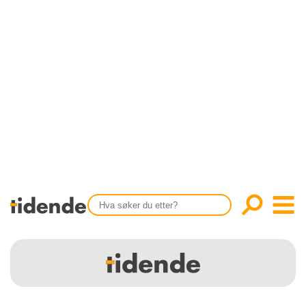
SISTE UTGAVE
KONTAKT
Tidligere utgaver
OM OSS
Årsindekser