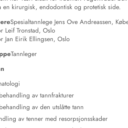
 en kirurgisk, endodontisk og protetisk side.
vere
Spesialtannlege Jens Ove Andreassen, Køb
r Leif Tronstad, Oslo
r Jan Eirik Ellingsen, Oslo
ppe
Tannleger
an
matologi
behandling av tannfrakturer
behandling av den utslåtte tann
ndling av tenner med resorpsjonsskader