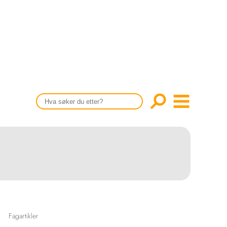
CONTENT IN ENGLISH
Scientific articles
Publication and media plan
The editorial board
About us
Fagartikler