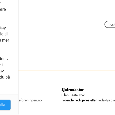
i
vere
Neste
ktøy
d til
es mer
r, vil
 i
 av
 du på
ss
Sjefredaktør
74 00
Ellen Beate Dyvi
ende@tannlegeforeningen.no
Tidende redigeres etter
redaktørpla
lle