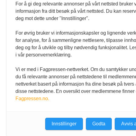
For å gi deg relevante annonser på vårt nettsted bruker v
informasjon fra ditt besøk på vårt nettsted. Du kan reser
deg mot dette under "Innstillinger".
For øvrig bruker vi informasjonskapsler og lignende ver
for analyse, for å sammenligne nettlesere, tilpasse innhol
deg og for å utvikle og tilby nødvendig funksjonalitet. L
i vår personvernerklæring.
Vi er med i Fagpressen-nettverket. Om du samtykker unde
du få relevante annonser på nettstedene til medlemmene
nettverket basert på informasjon fra dine besøk på tvers
disse nettstedene. En oversikt over medlemmene finner
Fagpressen.no.
Den norske tannlegeforenings
Kontakt o
Tidende
Tlf:
22 54 
E-post:
tid
Christiania Torv 5, 0158 Oslo
Innstillinger
Godta
Avvis a
Postboks 2073 Vika, 0125 OSLO