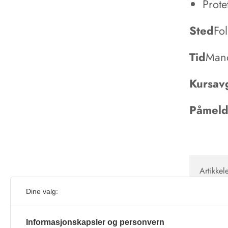
Prote
Sted
Fo
Tid
Mand
Kursavg
Påmeldi
Artikkel
Artikkel
Dine valg:
Nye beha
Tannleg
Informasjonskapsler og personvern