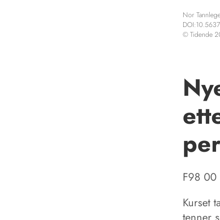
Nor Tannlege
DOI:10.5637
© Tidende 
Nye
ett
per
F98 00
Kurset 
tenner s