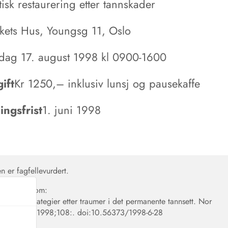
tisk restaurering etter tannskader
lkets Hus, Youngsg 11, Oslo
ag 17. august 1998 kl 0900-1600
ift
Kr 1250,– inklusiv lunsj og pausekaffe
ngsfrist
1. juni 1998
en er fagfellevurdert.
en siteres som:
ndlingsstrategier etter traumer i det permanente tannsett. Nor
eforen Tid. 1998;108:.
doi:10.56373/1998-6-28