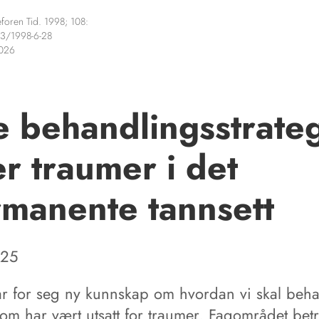
foren Tid. 1998; 108:
3/1998-6-28
2026
 behandlingsstrateg
er traumer i det
manente tannsett
 25
tar for seg ny kunnskap om hvordan vi skal beh
om har vært utsatt for traumer. Fagområdet betr