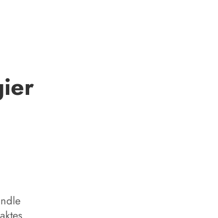
ier
andle
aktes