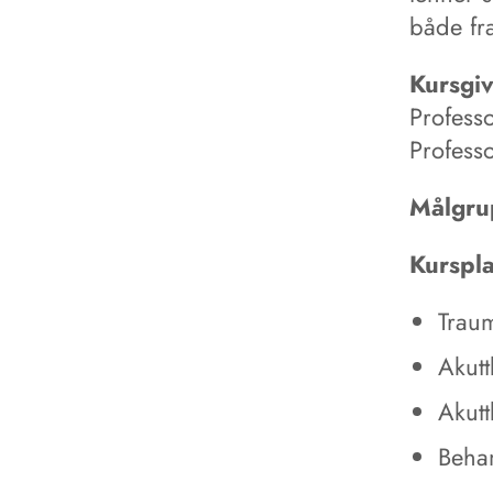
både fra
Kursgi
Professo
Professo
Målgru
Kurspl
Trau
Akutt
Akutt
Beha