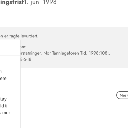
ngsfrist
1. juni 1998
en er fagfellevurdert.
en siteres som:
miske tannerstatninger. Nor Tannlegeforen Tid. 1998;108:.
56373/1998-6-18
i
vere
Neste
ktøy
d til
es mer