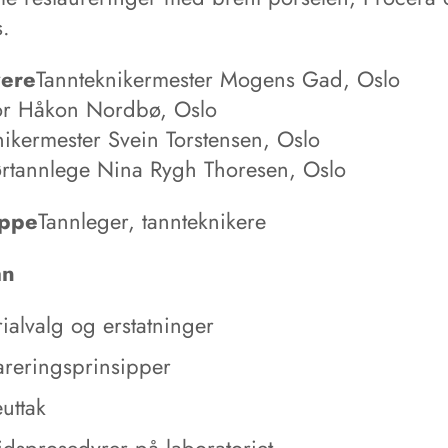
.
vere
Tannteknikermester Mogens Gad, Oslo
or Håkon Nordbø, Oslo
nikermester Svein Torstensen, Oslo
tørtannlege Nina Rygh Thoresen, Oslo
ppe
Tannleger, tannteknikere
an
ialvalg og erstatninger
areringsprinsipper
uttak
dsprosedyrer på laboratoriet