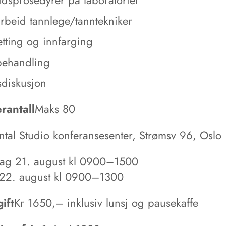
rbeid tannlege/tanntekniker
etting og innfarging
rbehandling
sdiskusjon
rantall
Maks 80
ntal Studio konferansesenter, Strømsv 96, Oslo
ag 21. august kl 0900–1500
22. august kl 0900–1300
ift
Kr 1650,– inklusiv lunsj og pausekaffe