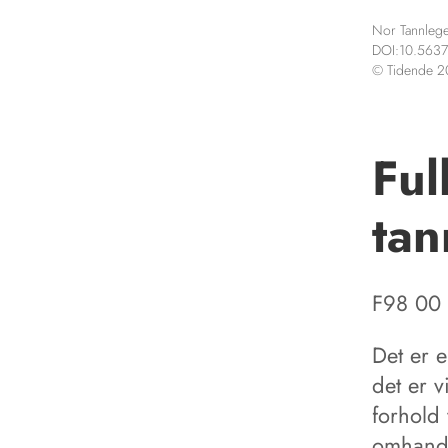
Nor Tannlege
DOI:10.5637
© Tidende 
Ful
tan
F98 00
Det er e
det er v
forhold 
omhandl