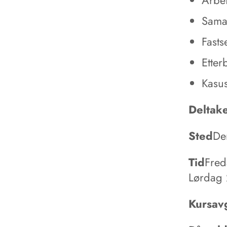
Sama
Fasts
Ette
Kasu
Deltake
Sted
De
Tid
Fred
Lørdag 
Kursavg