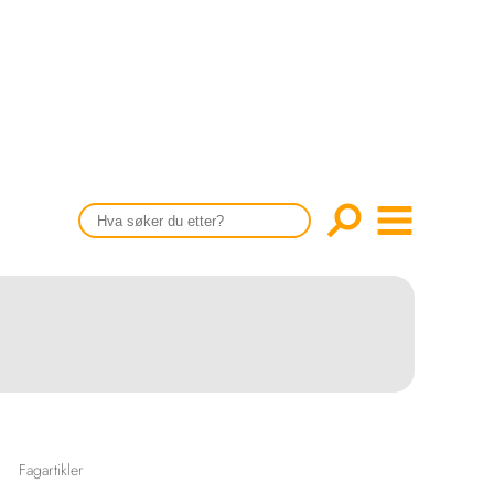
CONTENT IN ENGLISH
Scientific articles
Publication and media plan
The editorial board
About us
Fagartikler