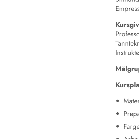
Empress
Kursgi
Profess
Tanntek
Instruk
Målgru
Kurspl
Mater
Prep
Farge
Arbei