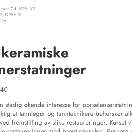
foren Tid. 1998; 108:
3/1998-6-18
2026
lkeramiske
nerstatninger
 40
n stadig økende interesse for porselenserstatni
iktig at tannleger og tannteknikere behersker all
ved fremstilling av slike restaureringer. Kurset vi
e restaureringer med brent porselen, Procera 