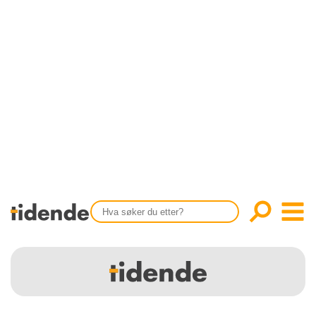
SISTE UTGAVE
KONTAKT
Tidligere utgaver
OM OSS
Årsindekser