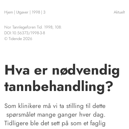
NETTBUTIKK
Hjem
|
Utgaver
|
1998
|
3
Aktuelt
HENVISNINGER
CONTENT IN ENGLISH
KURSKALENDER
Nor Tannlegeforen Tid. 1998; 108:
Scientific articles
STILLINGER
DOI:10.56373/1998-3-8
Publication and media
© Tidende 2026
KJØP & SALG
plan
The editorial board
ANNONSERING
About us
FOR FORFATTERE
Hva er nødvendig
tannbehandling?
Som klinikere må vi ta stilling til dette
spørsmålet mange ganger hver dag.
Tidligere ble det sett på som et faglig