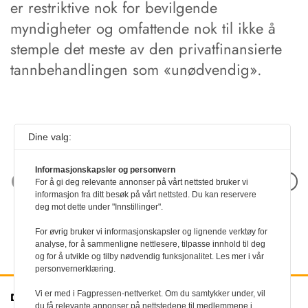
er restriktive nok for bevilgende
myndigheter og omfattende nok til ikke å
stemple det meste av den privatfinansierte
tannbehandlingen som «unødvendig».
Dine valg:
Informasjonskapsler og personvern
Neste artikkel
For å gi deg relevante annonser på vårt nettsted bruker vi
informasjon fra ditt besøk på vårt nettsted. Du kan reservere
deg mot dette under "Innstillinger".
For øvrig bruker vi informasjonskapsler og lignende verktøy for
analyse, for å sammenligne nettlesere, tilpasse innhold til deg
og for å utvikle og tilby nødvendig funksjonalitet. Les mer i vår
personvernerklæring.
Vi er med i Fagpressen-nettverket. Om du samtykker under, vil
Den norske
Kontakt oss
du få relevante annonser på nettstedene til medlemmene i