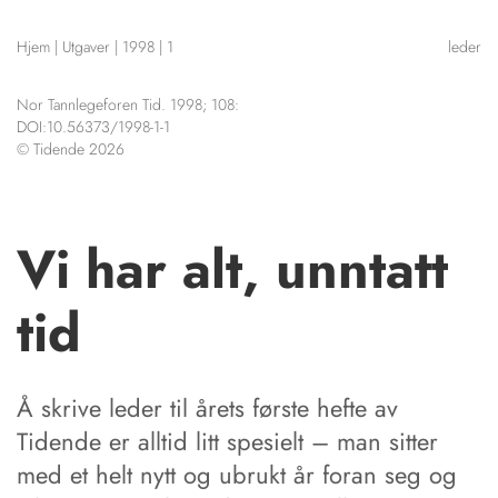
NETTBUTIKK
Hjem
|
Utgaver
|
1998
|
1
leder
HENVISNINGER
CONTENT IN ENGLISH
KURSKALENDER
Nor Tannlegeforen Tid. 1998; 108:
Scientific articles
STILLINGER
DOI:10.56373/1998-1-1
Publication and media
© Tidende 2026
KJØP & SALG
plan
The editorial board
ANNONSERING
About us
FOR FORFATTERE
Vi har alt, unntatt
tid
Å skrive leder til årets første hefte av
Tidende er alltid litt spesielt – man sitter
med et helt nytt og ubrukt år foran seg og