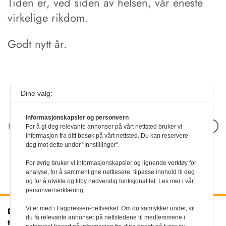
Tiden er, ved siden av helsen, vår eneste
virkelige rikdom.
Godt nytt år.
Dine valg:
Informasjonskapsler og personvern
Neste artikkel
For å gi deg relevante annonser på vårt nettsted bruker vi
informasjon fra ditt besøk på vårt nettsted. Du kan reservere
deg mot dette under "Innstillinger".
For øvrig bruker vi informasjonskapsler og lignende verktøy for
analyse, for å sammenligne nettlesere, tilpasse innhold til deg
og for å utvikle og tilby nødvendig funksjonalitet. Les mer i vår
personvernerklæring.
Vi er med i Fagpressen-nettverket. Om du samtykker under, vil
Den norske
Kontakt oss
du få relevante annonser på nettstedene til medlemmene i
tannlegeforenings Tidende
Tlf:
22 54 74 00