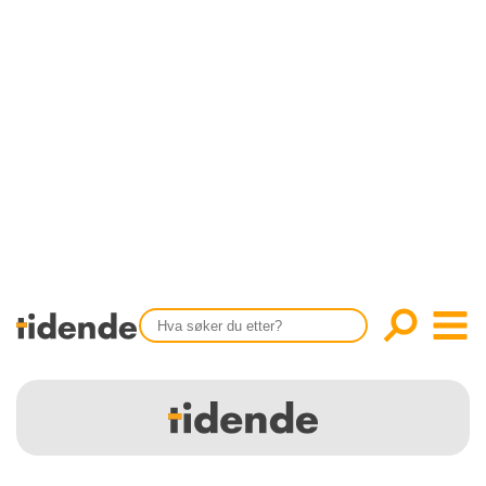
SISTE UTGAVE
KONTAKT
Tidligere utgaver
OM OSS
Årsindekser