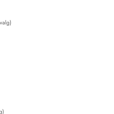
valg)
)
g)