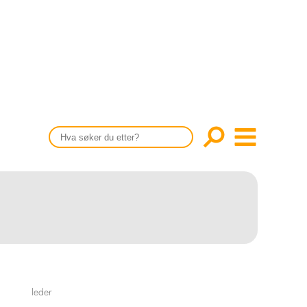
CONTENT IN ENGLISH
Scientific articles
Publication and media plan
The editorial board
About us
leder