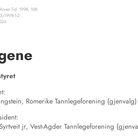
foren Tid. 1998; 108:
3/1998-1-2
2026
lgene
tyret
t:
angstein, Romerike Tannlegeforening (gjenvalg)
sident:
Syrtveit jr, Vest-Agder Tannlegeforening (gjenva