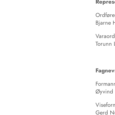
Repres
Ordføre
Bjarne 
Varaord
Torunn 
Fagne
Forman
Øyvind 
Visefor
Gerd Nu