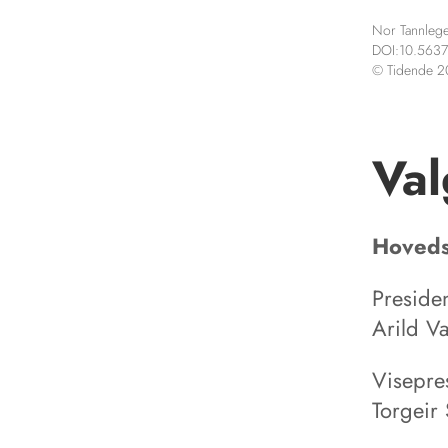
Nor Tannlege
DOI:10.5637
© Tidende 
Va
Hoveds
Presiden
Arild V
Visepre
Torgeir 