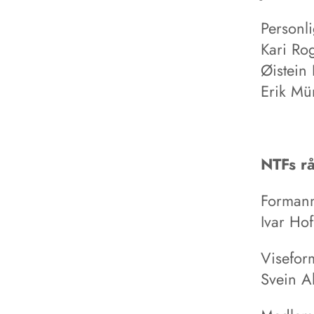
Personl
Kari Ro
Øistein
Erik Mü
NTFs rå
Forman
Ivar Ho
Visefor
Svein A