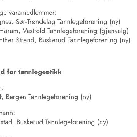
ige varamedlemmer:
gnes, Sør-Trøndelag Tannlegeforening (ny)
 Haram, Vestfold Tannlegeforening (gjenvalg)
nther Strand, Buskerud Tannlegeforening (ny)
d for tannlegeetikk
n:
ff, Bergen Tannlegeforening (ny)
mann:
lstad, Buskerud Tannlegeforening (ny)