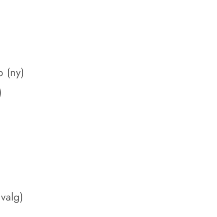
p (ny)
)
valg)