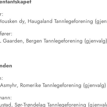
entantskapet
r:
Housken dy, Haugaland Tannlegeforening (gjen
fører:
L Gaarden, Bergen Tannlegeforening (gjenvalg
vnden
n:
Asmyhr, Romerike Tannlegeforening (gjenvalg)
mann:
stad, Sør-Trøndelag Tannlegeforening (gjenval