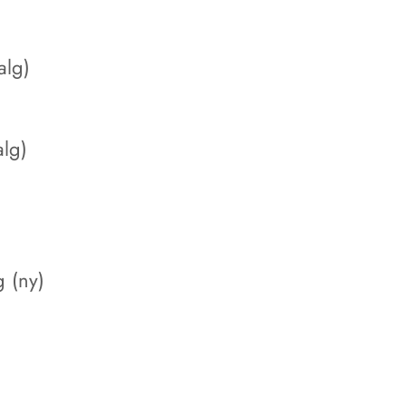
alg)
alg)
 (ny)