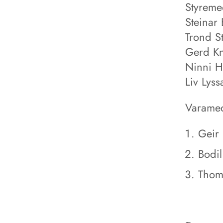
Styrem
Steinar
Trond S
Gerd Kn
Ninni H
Liv Lys
Varame
Geir 
Bodi
Thom