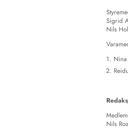
Styrem
Sigrid 
Nils Ho
Varame
Nina
Reid
Redaks
Medlem
Nils Ro