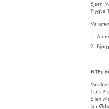
Bjørn M
Trygve 
Varame
Anne-
Bjør
NTFs de
Medlem
Truls B
Ellen M
Jan Øde