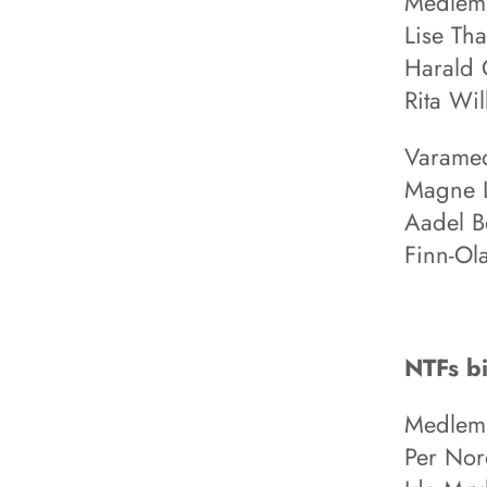
Medlem
Lise Th
Harald 
Rita Wi
Varame
Magne L
Aadel B
Finn-Ol
NTFs b
Medlem
Per Nor