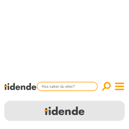
SISTE UTGAVE
KONTAKT
Tidligere utgaver
OM OSS
Årsindekser