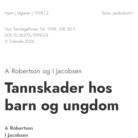
NETTBUTIKK
Hjem
|
Utgaver
|
1998
|
2
Tema: pedodonti I
HENVISNINGER
CONTENT IN ENGLISH
KURSKALENDER
Nor Tannlegeforen Tid. 1998; 108: 82-9
Scientific articles
STILLINGER
DOI:10.56373/1998-2-8
Publication and media
© Tidende 2026
KJØP & SALG
plan
The editorial board
ANNONSERING
About us
FOR FORFATTERE
A Robertson
og
I Jacobsen
Tannskader hos
barn og ungdom
A
Robertson
I
Jacobsen