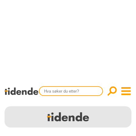
SISTE UTGAVE
KONTAKT
Tidligere utgaver
OM OSS
Årsindekser