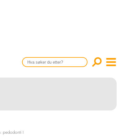
CONTENT IN ENGLISH
Scientific articles
Publication and media plan
The editorial board
About us
: pedodonti I