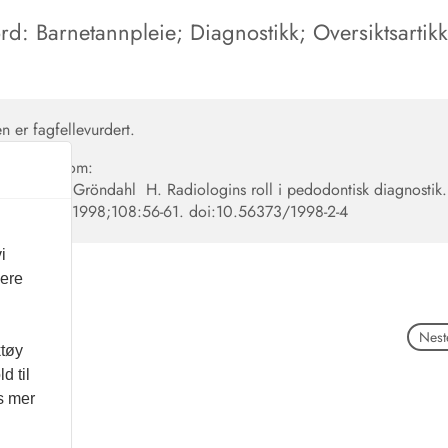
d: Barnetannpleie; Diagnostikk; Oversiktsartikk
n
en er fagfellevurdert.
en siteres som:
, Kurol J, Gröndahl H. Radiologins roll i pedodontisk diagnostik
eforen Tid. 1998;108:56-61.
doi:10.56373/1998-2-4
i
vere
Neste
ktøy
d til
es mer