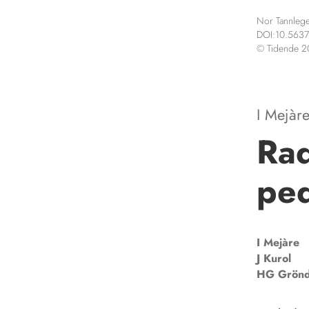
Nor Tannlege
DOI:10.5637
© Tidende 
I Mejàr
Rad
ped
I
Mejàre
J
Kurol
HG
Grönd