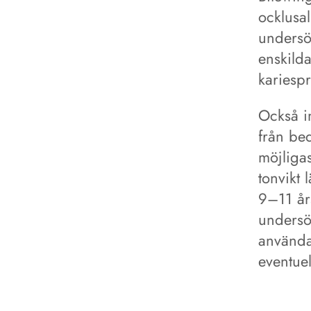
ocklusal
undersö
enskild
kariesp
Också i
från be
möjliga
tonvikt 
9–11 års
undersö
använda
eventuel