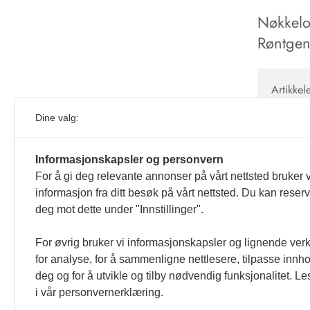
Nøkkelor
Røntge
Artikkel
Artikkel
Dine valg:
Mejàre I
Tannleg
Informasjonskapsler og personvern
For å gi deg relevante annonser på vårt nettsted bruker v
informasjon fra ditt besøk på vårt nettsted. Du kan reser
deg mot dette under "Innstillinger".
For øvrig bruker vi informasjonskapsler og lignende ver
for analyse, for å sammenligne nettlesere, tilpasse innhol
deg og for å utvikle og tilby nødvendig funksjonalitet. L
i vår personvernerklæring.