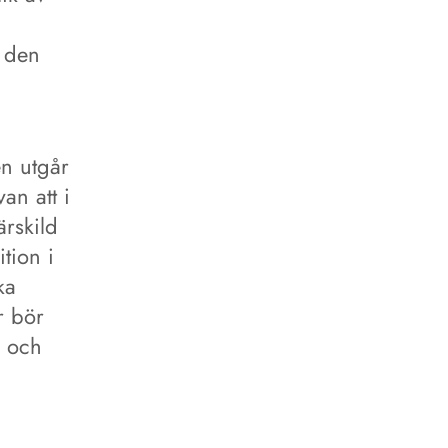
å den
n utgår
an att i
rskild
tion i
ka
r bör
n och