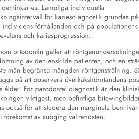
 dentinkaries. Lämpliga individuella
kningsintervall för kariesdiagnostik grundas p
a individens förhållanden och på populationens
revalens och kariesprogression.
nom ortodontin gäller att röntgenundersökninge
dömning av den enskilda patienten, och en sträv
ste mån begränsa mängden röntgenstrålning. Sä
läggs på att observera överkäkshörntandens posi
 ålder. För parodontal diagnostik är den klinis
kningen viktigast, men befintliga bitewingbilde
s också för att studera den marginala bennivå
l förekomst av subgingival tandsten.