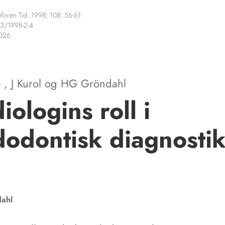
foren Tid. 1998; 108: 56-61
3/1998-2-4
2026
e
,
J Kurol
og
HG Gröndahl
iologins roll i
odontisk diagnosti
ahl