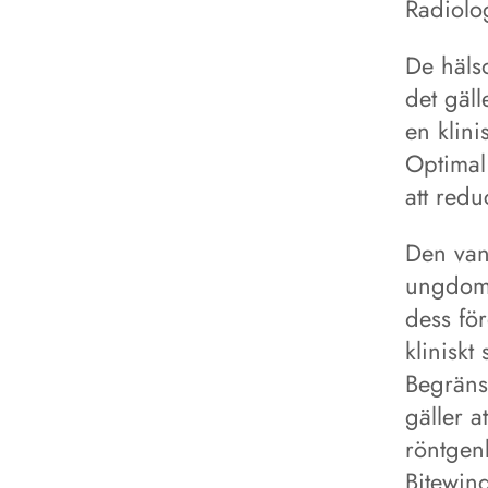
Radiolog
De häls
det gäll
en klini
Optimal 
att red
Den van
ungdoms
dess fö
kliniskt
Begränsn
gäller a
röntgen
Bitewing