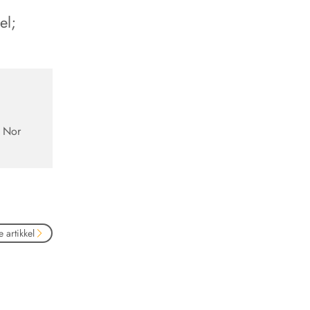
el;
. Nor
 artikkel