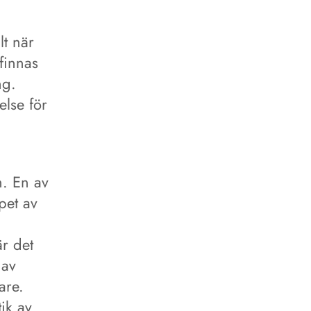
lt när
 finnas
ng.
else för
. En av
pet av
är det
 av
are.
tik av