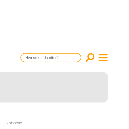
CONTENT IN ENGLISH
Scientific articles
Publication and media plan
The editorial board
About us
Notabene