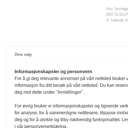
Nor Tannlege
DOI:10.5637
© Tidende 
Per
Dine valg:
Denne ar
Informasjonskapsler og personvern
For å gi deg relevante annonser på vårt nettsted bruker v
informasjon fra ditt besøk på vårt nettsted. Du kan reser
deg mot dette under "Innstillinger".
For øvrig bruker vi informasjonskapsler og lignende ver
for analyse, for å sammenligne nettlesere, tilpasse innhol
deg og for å utvikle og tilby nødvendig funksjonalitet. L
i vår personvernerklæring.