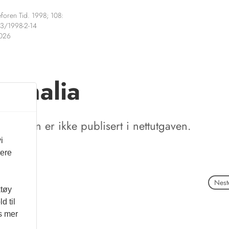
foren Tid. 1998; 108:
3/1998-2-14
2026
sonalia
tikkelen er ikke publisert i nettutgaven.
i
vere
Neste
ktøy
d til
es mer