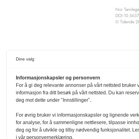
Nor Tannlege
DOI:10.5637
© Tidende 
Rep
Dine valg:
Denne ar
Informasjonskapsler og personvern
For å gi deg relevante annonser på vårt nettsted bruker v
informasjon fra ditt besøk på vårt nettsted. Du kan reser
deg mot dette under "Innstillinger".
For øvrig bruker vi informasjonskapsler og lignende ver
for analyse, for å sammenligne nettlesere, tilpasse innhol
deg og for å utvikle og tilby nødvendig funksjonalitet. L
i vår personvernerklæring.