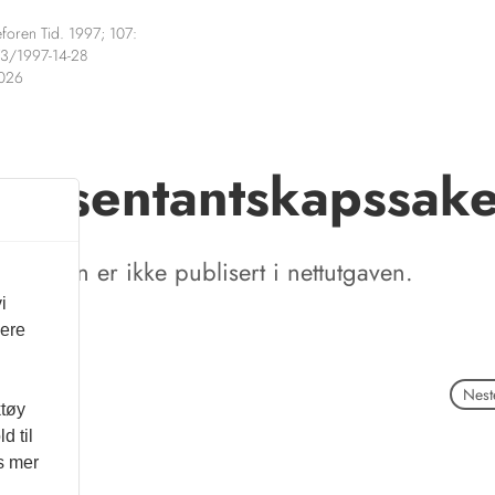
foren Tid. 1997; 107:
3/1997-14-28
2026
resentantskapssak
tikkelen er ikke publisert i nettutgaven.
i
vere
Neste
ktøy
d til
es mer