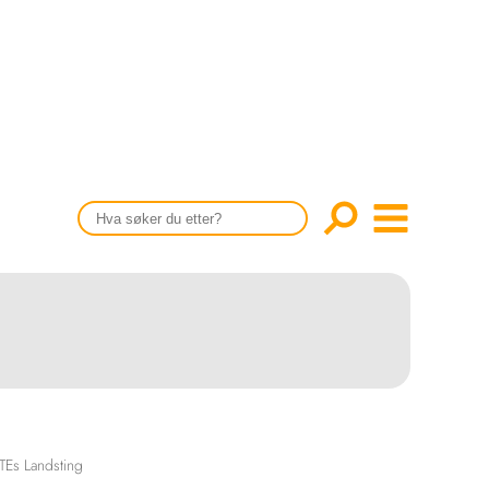
CONTENT IN ENGLISH
Scientific articles
Publication and media plan
The editorial board
About us
TEs Landsting