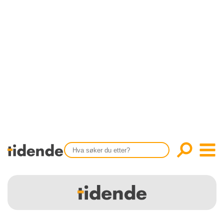
SISTE UTGAVE
KONTAKT
Tidligere utgaver
OM OSS
Årsindekser