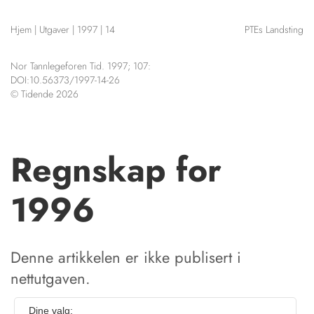
NETTBUTIKK
Hjem
|
Utgaver
|
1997
|
14
PTEs Landsting
HENVISNINGER
CONTENT IN ENGLISH
KURSKALENDER
Nor Tannlegeforen Tid. 1997; 107:
Scientific articles
STILLINGER
DOI:10.56373/1997-14-26
Publication and media
© Tidende 2026
KJØP & SALG
plan
The editorial board
ANNONSERING
About us
FOR FORFATTERE
Regnskap for
1996
Denne artikkelen er ikke publisert i
nettutgaven.
Dine valg: